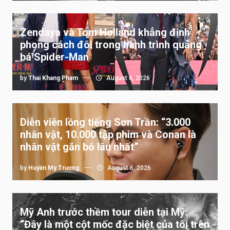
Zendaya và Tom Holland khẳng định
phong cách đôi trong hành trình quảng
bá Spider-Man
by
Thai Khang Pham
August 6, 2026
Diễn viên lồng tiếng Sơn Trần: “3.000
nhân vật, 10.000 tập phim và Conan là
nhân vật gắn bó lâu nhất”
by
Huyền My Trương
August 6, 2026
Mỹ Anh trước thềm tour diễn tại Mỹ:
“Đây là một cột mốc đặc biệt của tôi trên