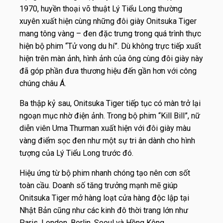
1970, huyền thoại võ thuật Lý Tiểu Long thường
xuyên xuất hiện cùng những đôi giày Onitsuka Tiger
mang tông vàng – đen đặc trưng trong quá trình thực
hiện bộ phim “Tử vong du hí”. Dù không trực tiếp xuất
hiện trên màn ảnh, hình ảnh của ông cùng đôi giày này
đã góp phần đưa thương hiệu đến gần hơn với công
chúng châu Á.
Ba thập kỷ sau, Onitsuka Tiger tiếp tục có màn trở lại
ngoạn mục nhờ điện ảnh. Trong bộ phim “Kill Bill”, nữ
diễn viên Uma Thurman xuất hiện với đôi giày màu
vàng điểm sọc đen như một sự tri ân dành cho hình
tượng của Lý Tiểu Long trước đó.
Hiệu ứng từ bộ phim nhanh chóng tạo nên cơn sốt
toàn cầu. Doanh số tăng trưởng mạnh mẽ giúp
Onitsuka Tiger mở hàng loạt cửa hàng độc lập tại
Nhật Bản cũng như các kinh đô thời trang lớn như
Paris, London, Berlin, Seoul và Hồng Kông.