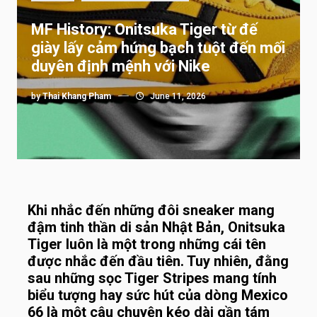
MF History: Onitsuka Tiger từ đế
giày lấy cảm hứng bạch tuột đến mối
duyên định mệnh với Nike
by
Thai Khang Pham
June 11, 2026
Khi nhắc đến những đôi sneaker mang
đậm tinh thần di sản Nhật Bản, Onitsuka
Tiger luôn là một trong những cái tên
được nhắc đến đầu tiên. Tuy nhiên, đằng
sau những sọc Tiger Stripes mang tính
biểu tượng hay sức hút của dòng Mexico
66 là một câu chuyện kéo dài gần tám