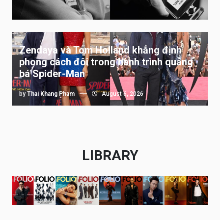
Zendaya và Tom Holland khẳng định
phong cách đôi trong hành trình quảng
bá Spider-Man
by
Thai Khang Pham
August 6, 2026
LIBRARY