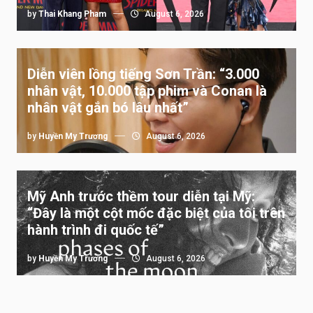
by
Thai Khang Pham
August 6, 2026
Diễn viên lồng tiếng Sơn Trần: “3.000
nhân vật, 10.000 tập phim và Conan là
nhân vật gắn bó lâu nhất”
by
Huyền My Trương
August 6, 2026
Mỹ Anh trước thềm tour diễn tại Mỹ:
“Đây là một cột mốc đặc biệt của tôi trên
hành trình đi quốc tế”
by
Huyền My Trương
August 6, 2026