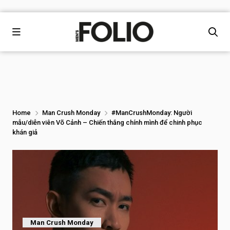
Home
Man Crush Monday
#ManCrushMonday: Người
mẫu/diễn viên Võ Cảnh – Chiến thắng chính mình để chinh phục
khán giả
Man Crush Monday