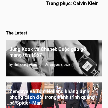
Trang phục: Calvin Klein
The Latest
Jung Kook và Chanel: Cuộc gặp gỡ
mang tên 1957
by
Thai Khang Pham
August 6, 2026
Zendaya và Tom Holland khẳng định
phong cách đôi trong hành trình quảng
bá Spider-Man