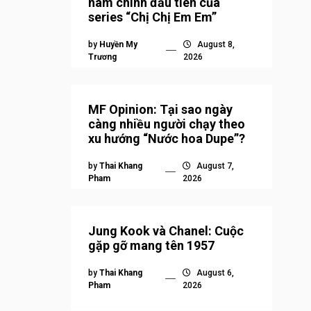
nam chính đầu tiên của
series “Chị Chị Em Em”
by
Huyền My
August 8,
Trương
2026
MF Opinion: Tại sao ngày
càng nhiều người chạy theo
xu hướng “Nước hoa Dupe”?
by
Thai Khang
August 7,
Pham
2026
Jung Kook và Chanel: Cuộc
gặp gỡ mang tên 1957
by
Thai Khang
August 6,
Pham
2026