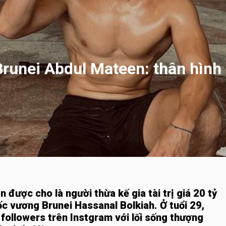
runei Abdul Mateen: thân hình 
en
được cho là người thừa kế gia tài trị giá 20 tỷ
ốc vương Brunei Hassanal Bolkiah.
Ở tuổi 29,
 followers trên Instgram với lối sống thượng