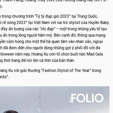
ọ.
 trong chương trình “Tỷ tỷ đạp gió 2023” tại Trung Quốc,
 rẽ sóng 2023” tại Việt Nam với vai trò stylist của Huyền Baby.
 đầy ấn tượng của các “chị đẹp” – một trong những yếu tố tạo
u ấn trong lòng người hâm mộ. Bên cạnh đó, thông qua mạng
ruyền cảm hứng cho một thế hệ quan tâm vào nhan sắc, ngoại
anh đã đem đến cho người dùng những gợi ý phối đồ với đa
lloween năm nay, Hoàng Ku còn tổ chức buổi tiệc Mad Gala
 thời trang để nói lên cá tính của bản thân.
àng Ku với giải thưởng “Fashion Stylist of The Year” trong
rds”.