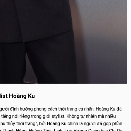
ylist Hoàng Ku
người định hướng phong cách thời trang cá nhân, Hoàng Ku đã
iếng nói riêng trong giới stylist. Không tự nhiên mà nhiều
hù thủy thời trang”, bởi Hoàng Ku chính là người đã góp phần
hư Thanh Hằng, Hoàng Thùy Linh, Lưu Hương Giang hay Chi Pu…