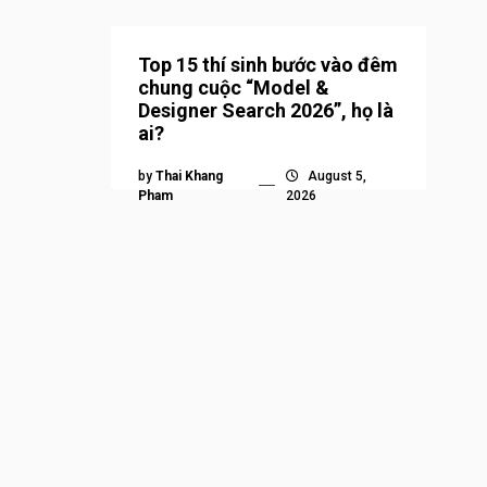
Top 15 thí sinh bước vào đêm
chung cuộc “Model &
Designer Search 2026”, họ là
ai?
by
Thai Khang
August 5,
Pham
2026