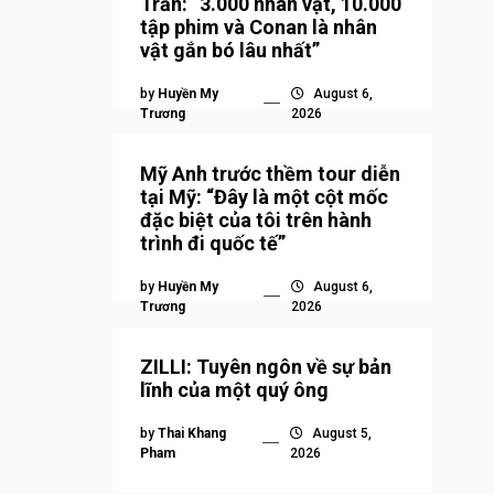
Trần: “3.000 nhân vật, 10.000
tập phim và Conan là nhân
vật gắn bó lâu nhất”
by
Huyền My
August 6,
Trương
2026
Mỹ Anh trước thềm tour diễn
tại Mỹ: “Đây là một cột mốc
đặc biệt của tôi trên hành
trình đi quốc tế”
by
Huyền My
August 6,
Trương
2026
ZILLI: Tuyên ngôn về sự bản
lĩnh của một quý ông
by
Thai Khang
August 5,
Pham
2026