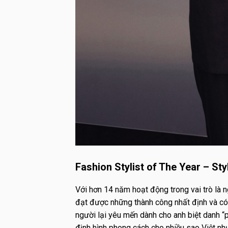
Fashion Stylist of The Year – St
Với hơn 14 năm hoạt động trong vai trò là 
đạt được những thành công nhất định và có t
người lại yêu mến dành cho anh biệt danh “p
định hình phong cách cho nhiều sao Việt n