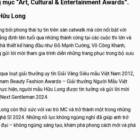
 mục “Art, Cultural & Entertainment Awards”.
 Hữu Long
bởi phong thái tự tin trên sàn catwalk mà còn nổi bật với
ẳng định tên tuổi qua những thành công tại các cuộc thi lớn và
nhà thiết kế hàng đầu như Đỗ Mạnh Cường, Võ Công Khanh,
gửi lời mời tham gia trình diễn những trang phục trong bộ sưu
a loạt giải thưởng uy tín Giải Vàng Siêu mẫu Việt Nam 2012,
etnam Beauty Fashion Awards – Giải thưởng Người Mẫu Việt
hực hiện, người mẫu Hữu Long được tin tưởng và gửi lời mời
e Next Gentleman 2024.
ong còn thử sức với vai trò MC và trở thành một trong những
ghệ Sĩ 2024. Những nỗ lực không ngừng nghỉ đã giúp anh trở
n đại – không ngừng sáng tạo, khám phá phong cách mới và phá