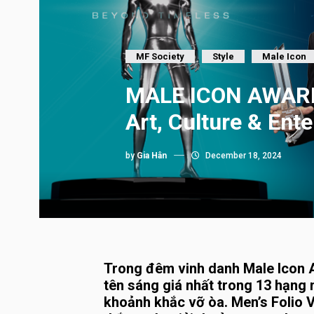
MF Society
Style
Male Icon
MALE ICON AWARDS
Art, Culture & Ent
by
Gia Hân
December 18, 2024
Trong đêm vinh danh Male Icon A
tên sáng giá nhất trong 13 hạng
khoảnh khắc vỡ òa. Men’s Folio 