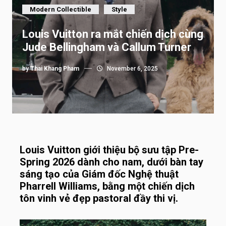
Modern Collectible
Style
Louis Vuitton ra mắt chiến dịch cùng
Jude Bellingham và Callum Turner
by
Thai Khang Pham
November 6, 2025
Louis Vuitton giới thiệu bộ sưu tập Pre-
Spring 2026 dành cho nam, dưới bàn tay
sáng tạo của Giám đốc Nghệ thuật
Pharrell Williams, bằng một chiến dịch
tôn vinh vẻ đẹp pastoral đầy thi vị.