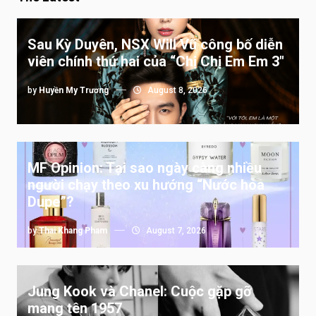
Sau Kỳ Duyên, NSX Will Vũ công bố diễn
viên chính thứ hai của “Chị Chị Em Em 3″
by
Huyền My Trương
August 8, 2026
MF Opinion: Tại sao ngày càng nhiều
người chạy theo xu hướng “Nước hoa
Dupe”?
by
Thai Khang Pham
August 7, 2026
Jung Kook và Chanel: Cuộc gặp gỡ
mang tên 1957