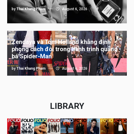
by
Thai Khang Pham
August 6, 2026
Zendaya và Tom Holland khẳng định
phong cách đôi trong hành trình quảng
bá Spider-Man
by
Thai Khang Pham
August 6, 2026
LIBRARY