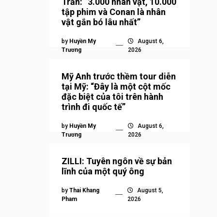
Trần: “3.000 nhân vật, 10.000
tập phim và Conan là nhân
vật gắn bó lâu nhất”
by
Huyền My
August 6,
Trương
2026
Mỹ Anh trước thềm tour diễn
tại Mỹ: “Đây là một cột mốc
đặc biệt của tôi trên hành
trình đi quốc tế”
by
Huyền My
August 6,
Trương
2026
ZILLI: Tuyên ngôn về sự bản
lĩnh của một quý ông
by
Thai Khang
August 5,
Pham
2026