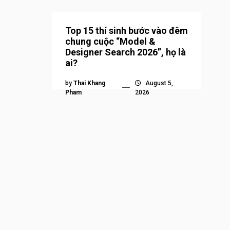
Top 15 thí sinh bước vào đêm
chung cuộc “Model &
Designer Search 2026”, họ là
ai?
by
Thai Khang
August 5,
Pham
2026