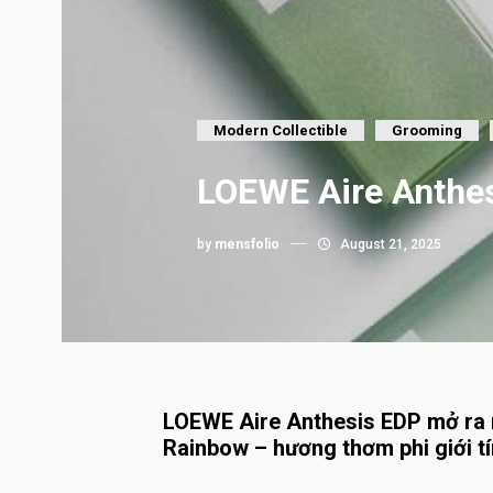
Modern Collectible
Grooming
LOEWE Aire Anthesi
by
mensfolio
August 21, 2025
LOEWE Aire Anthesis EDP mở ra 
Rainbow – hương thơm phi giới t