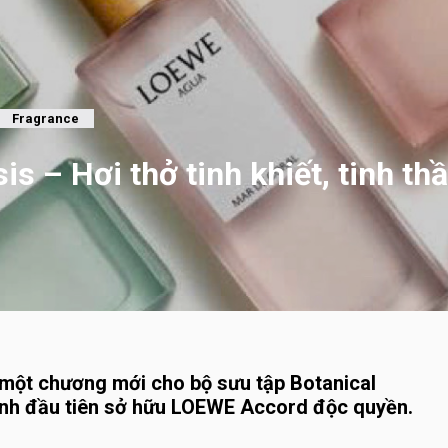
Fragrance
s – Hơi thở tinh khiết, tinh thầ
một chương mới cho bộ sưu tập Botanical
ính đầu tiên sở hữu LOEWE Accord độc quyền.