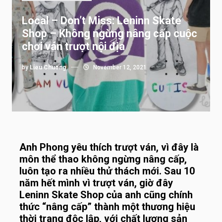
Local – Don’t Miss: Leninn Skate
Shop – Không ngừng nâng cấp cuộc
chơi ván trượt nội địa
by
Lieu Chuong
November 12, 2021
Anh Phong yêu thích trượt ván, vì đây là
môn thể thao không ngừng nâng cấp,
luôn tạo ra nhiều thử thách mới. Sau 10
năm hết mình vì trượt ván, giờ đây
Leninn Skate Shop của anh cũng chính
thức “nâng cấp” thành một thương hiệu
thời trang độc lập, với chất lượng sản