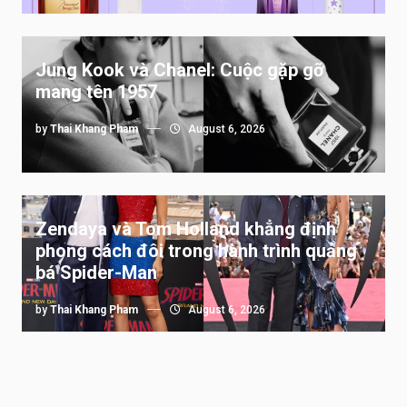
Jung Kook và Chanel: Cuộc gặp gỡ
mang tên 1957
by
Thai Khang Pham
August 6, 2026
Zendaya và Tom Holland khẳng định
phong cách đôi trong hành trình quảng
bá Spider-Man
by
Thai Khang Pham
August 6, 2026