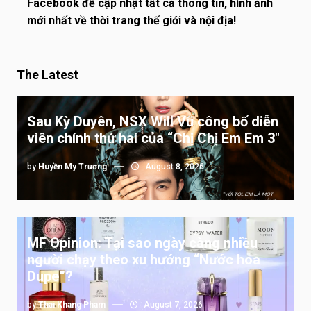
Facebook để cập nhật tất cả thông tin, hình ảnh
mới nhất về thời trang thế giới và nội địa!
The Latest
Sau Kỳ Duyên, NSX Will Vũ công bố diễn
viên chính thứ hai của “Chị Chị Em Em 3″
by
Huyền My Trương
August 8, 2026
MF Opinion: Tại sao ngày càng nhiều
người chạy theo xu hướng “Nước hoa
Dupe”?
by
Thai Khang Pham
August 7, 2026