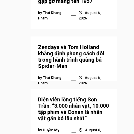
gặp gỡ mang tên 1957
by
Thai Khang
August 6,
Pham
2026
Zendaya và Tom Holland
khẳng định phong cách đôi
trong hành trình quảng bá
Spider-Man
by
Thai Khang
August 6,
Pham
2026
Diễn viên lồng tiếng Sơn
Trần: “3.000 nhân vật, 10.000
tập phim và Conan là nhân
vật gắn bó lâu nhất”
by
Huyền My
August 6,