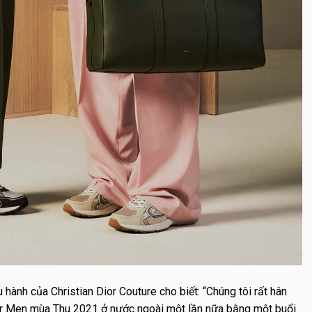
 hành của Christian Dior Couture cho biết: “Chúng tôi rất hân
Dior Men mùa Thu 2021 ở nước ngoài một lần nữa bằng một buổi