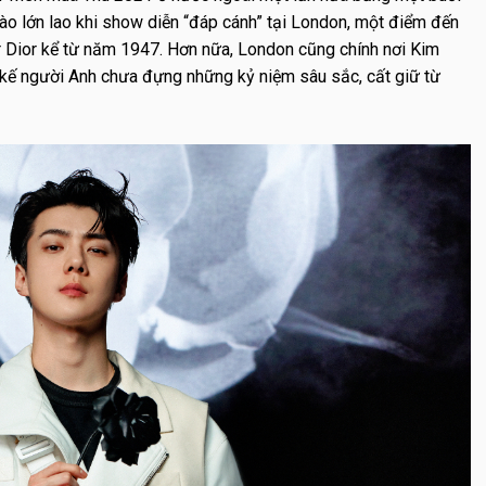
tự hào lớn lao khi show diễn “đáp cánh” tại London, một điểm đến
r Dior kể từ năm 1947. Hơn nữa, London cũng chính nơi Kim
ết kế người Anh chưa đựng những kỷ niệm sâu sắc, cất giữ từ