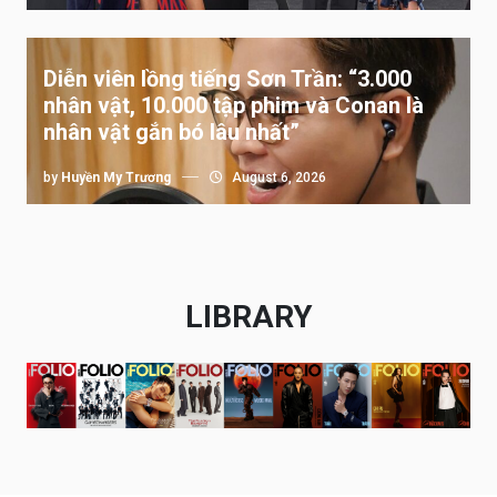
Diễn viên lồng tiếng Sơn Trần: “3.000
nhân vật, 10.000 tập phim và Conan là
nhân vật gắn bó lâu nhất”
by
Huyền My Trương
August 6, 2026
LIBRARY