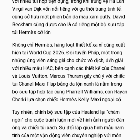
với nhiều túi hộp tiện dụng, trong khi trung vệ Hà Lan
Virgil van Dijk vốn nổi tiếng với gu thời trang tinh tế,
cũng sở hữu một phiên bản da màu xám putty. David
Beckham cũng được cho là có riêng một bộ sưu tập
túi Hermès cỡ lớn.
Không chỉ Hermès, hàng loạt thiết kế xa xỉ cũng xuất
hiện tại World Cup 2026. Đội tuyển Pháp, một trong
những ứng viên sáng giá cho chức vô địch, đến giải
với nhiều mẫu HAC, bên cạnh các thiết kế của Chanel
và Louis Vuitton. Marcus Thuram gây chú ý với chiếc
túi Chanel Maxi Flap bằng da lộn xanh lá nằm trong
bộ sưu tập hợp tác cùng Pharrell Williams, còn Rayan
Cherki lựa chọn chiếc Hermès Kelly Maxi ngoại cỡ.
Tuy nhiên, chính bộ sưu tập của Haaland lại “châm
ngòi” cho cuộc tranh luận mới về hình ảnh người đàn
ông và chiếc túi xách. Sự đối lập giữa hình mẫu nam
tính của một vận động viên chuyên nghiệp với món