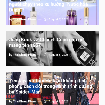
người chạy theo xu hướng “Nước hoa
Dupe”?
by
Thai Khang Pham
August 7, 2026
Jung Kook và Chanel: Cuộc gặp gỡ
mang tên 1957
by
Thai Khang Pham
August 6, 2026
Zendaya và Tom Holland khẳng định
phong cách đôi trong hành trình quảng
bá Spider-Man
by
Thai Khang Pham
August 6, 2026