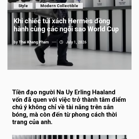
Style
Modern Collectible
Khi chiếc túi xách Hermès đồng
hành cùng các ngôi sao World Cup
by
Thai Khang Pham
July 1, 2026
Tiền đạo người Na Uy Erling Haaland
vốn đã quen với việc trở thành tâm điểm
chú ý không chỉ về tài năng trên sân
bóng, mà còn đến từ phong cách thời
trang của anh.