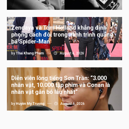
Zendaya và Tom Holland khẳng định
phong cách đôi trong hành trình quảng
bá Spider-Man
by
Thai Khang Pham
August 6, 2026
Diễn viên lồng tiếng Sơn Trần: “3.000
nhân vật, 10.000 tập phim và Conan là
nhân vật gắn bó lâu nhất”
by
Huyền My Trương
August 6, 2026