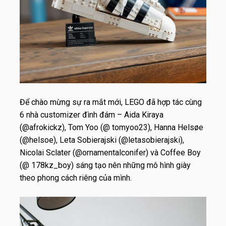
Để chào mừng sự ra mắt mới, LEGO đã hợp tác cùng
6 nhà customizer đình đám – Aida Kiraya
(@afrokickz), Tom Yoo (@ tomyoo23), Hanna Helsøe
(@helsoe), Leta Sobierajski (@letasobierajski),
Nicolai Sclater (@ornamentalconifer) và Coffee Boy
(@ 178kz_boy) sáng tạo nên những mô hình giày
theo phong cách riêng của mình.