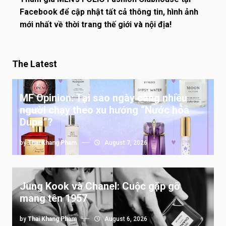
Facebook để cập nhật tất cả thông tin, hình ảnh
mới nhất về thời trang thế giới và nội địa!
The Latest
MF Opinion: Tại sao ngày càng nhiều
người chạy theo xu hướng “Nước hoa
Dupe”?
by
Thai Khang Pham
August 7, 2026
Jung Kook và Chanel: Cuộc gặp gỡ
mang tên 1957
by
Thai Khang Pham
August 6, 2026