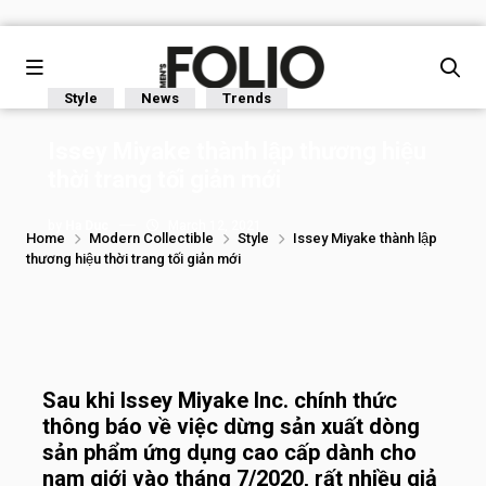
Style
News
Trends
Issey Miyake thành lập thương hiệu
thời trang tối giản mới
by
Ha Duc
March 12, 2021
Home
Modern Collectible
Style
Issey Miyake thành lập
thương hiệu thời trang tối giản mới
Sau khi Issey Miyake Inc. chính thức
thông báo về việc dừng sản xuất dòng
sản phẩm ứng dụng cao cấp dành cho
nam giới vào tháng 7/2020, rất nhiều giả