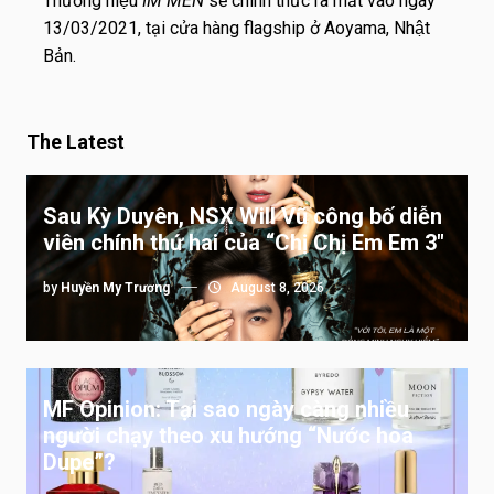
Thương hiệu
IM MEN
sẽ chính thức ra mắt vào ngày
13/03/2021, tại cửa hàng flagship ở Aoyama, Nhật
Bản.
The Latest
Sau Kỳ Duyên, NSX Will Vũ công bố diễn
viên chính thứ hai của “Chị Chị Em Em 3″
by
Huyền My Trương
August 8, 2026
MF Opinion: Tại sao ngày càng nhiều
người chạy theo xu hướng “Nước hoa
Dupe”?