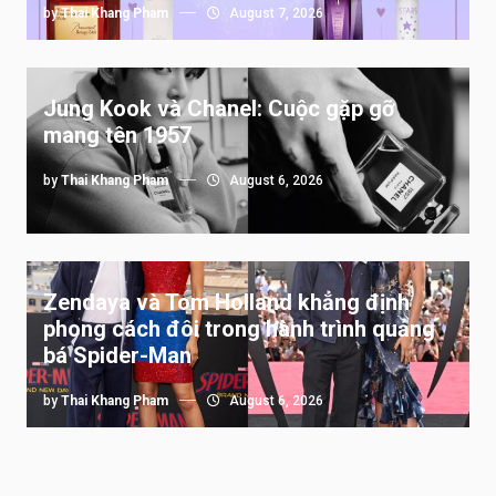
by
Thai Khang Pham
August 7, 2026
Jung Kook và Chanel: Cuộc gặp gỡ
mang tên 1957
by
Thai Khang Pham
August 6, 2026
Zendaya và Tom Holland khẳng định
phong cách đôi trong hành trình quảng
bá Spider-Man
by
Thai Khang Pham
August 6, 2026