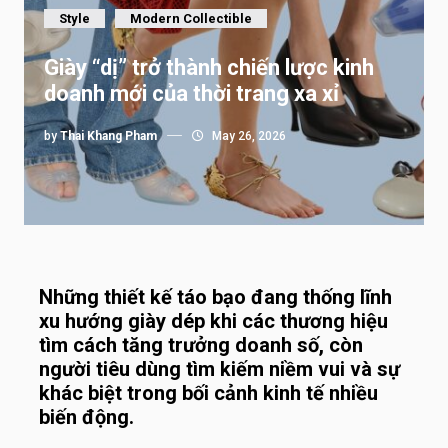
Style
Modern Collectible
Giày “dị” trở thành chiến lược kinh
doanh mới của thời trang xa xỉ
by
Thai Khang Pham
May 26, 2026
Những thiết kế táo bạo đang thống lĩnh
xu hướng giày dép khi các thương hiệu
tìm cách tăng trưởng doanh số, còn
người tiêu dùng tìm kiếm niềm vui và sự
khác biệt trong bối cảnh kinh tế nhiều
biến động.