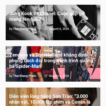
Jung Kook và Chanel: Cuộc gặp gỡ
mang tên 1957
by
Thai Khang Pham
August 6, 2026
Zendaya và Tom Holland khẳng định
phong cách đôi trong hành trình quảng
bá Spider-Man
by
Thai Khang Pham
August 6, 2026
Diễn viên lồng tiếng Sơn Trần: “3.000
nhân vật, 10.000 tập phim và Conan là