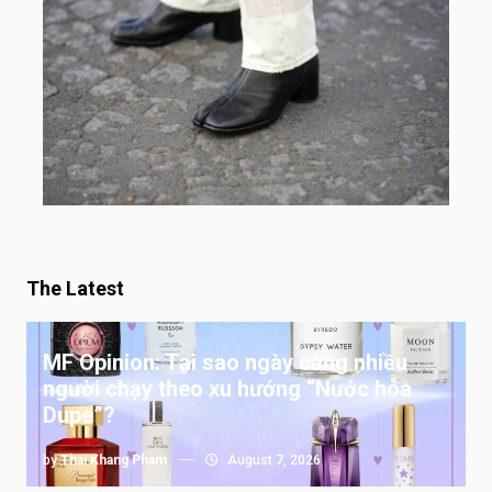
The Latest
MF Opinion: Tại sao ngày càng nhiều
người chạy theo xu hướng “Nước hoa
Dupe”?
by
Thai Khang Pham
August 7, 2026