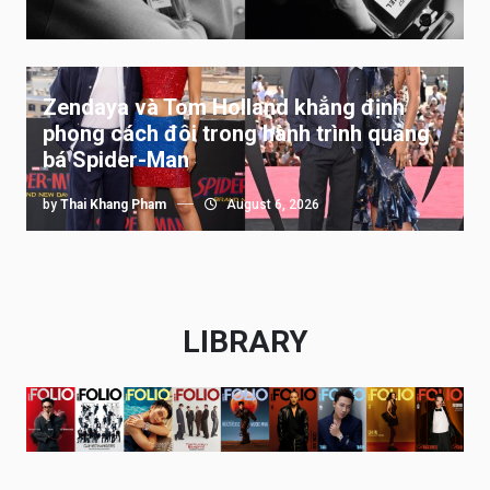
Zendaya và Tom Holland khẳng định
phong cách đôi trong hành trình quảng
bá Spider-Man
by
Thai Khang Pham
August 6, 2026
LIBRARY