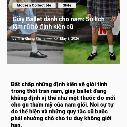
Modern Collectible
Style
Giày Ballet dành cho nam: Sự lịch
lãm rũ bỏ định kiến cũ
by
Thai Khang Pham
May 8, 2026
Bất chấp những định kiến về giới tính
trong thời tran nam, giày ballet đang
khẳng định vị thế như một thước đo mới
cho gu thẩm mỹ của nam giới. Nơi sự tự
do thể hiện và những quy tắc cũ buộc
phải nhường chỗ cho tư duy không giới
hạn.