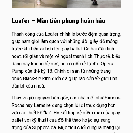
Loafer – Màn tiên phong hoàn hảo
Thành công của Loafer chính là bước đệm quan trọng,
giúp nam giới làm quen với những đôi giày đế mỏng
trước khi tiến xa hơn tới giày ballet. Cả hai đều linh
hoạt, tối giản và một vẻ ngoài thanh lịch. Thực tế, kiểu
dáng này không hề mới, nó có gốc rễ từ đôi Opera
Pump của thế kỷ 18. Chính di sản từ những trang
phục Black-tie kinh điển đã giúp rào cản về giới tính
dần bị xóa nhoà.
Thay vì giữ nguyên bản gốc, các nhà mốt như Simone
Rocha hay Lemaire đang chọn lối đi thực dụng hơn
với các thiết kế “lai”. Họ kết hợp vẻ mềm mại của giày
ballet với kỹ thuật của đồ thể thao hoặc sự sang
trọng của Slippers da. Mục tiêu cuối cùng là mang lại