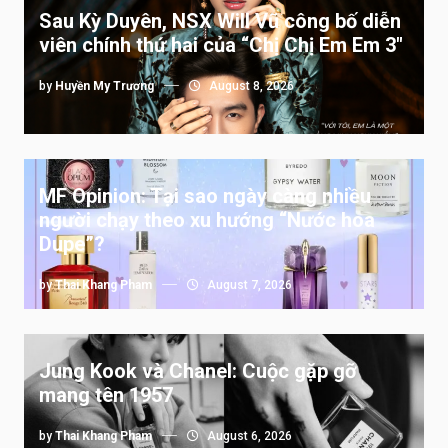
Sau Kỳ Duyên, NSX Will Vũ công bố diễn
viên chính thứ hai của “Chị Chị Em Em 3″
by
Huyền My Trương
August 8, 2026
MF Opinion: Tại sao ngày càng nhiều
người chạy theo xu hướng “Nước hoa
Dupe”?
by
Thai Khang Pham
August 7, 2026
Jung Kook và Chanel: Cuộc gặp gỡ
mang tên 1957
by
Thai Khang Pham
August 6, 2026