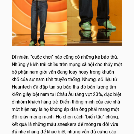
Dĩ nhiên, “cuộc chơi” nào cũng có những kẻ bảo thủ.
Những ý kiến trái chiều trên mạng xã hội cho thấy một
bộ phận nam giới vẫn đang loay hoay trong khuôn
khổ của sự nam tính truyền thống. Nhưng, số liệu từ
Heuritech đã đập tan sự bảo thủ đó bằn lượng tìm
kiếm giày bệt nam tại Châu Âu tăng vọt 23%, đặc biệt
ở nhóm khách hàng trẻ. Điểm thông minh của các nhà
mốt hiện nay là họ không ép đàn ông phải mang một
đôi giày mỏng manh. Họ chọn cách “biến tấu” chúng,
kết quả là những mẫu sneakers đế mỏng ra đời vừa
đủ nhẹ nhàng để khác biệt, nhưng vẫn đủ cứng cáp