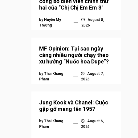
công bố diễn viên chính thứ
hai của “Chị Chị Em Em 3″
by
Huyền My
August 8,
Trương
2026
MF Opinion: Tại sao ngày
càng nhiều người chạy theo
xu hướng “Nước hoa Dupe”?
by
Thai Khang
August 7,
Pham
2026
Jung Kook và Chanel: Cuộc
gặp gỡ mang tên 1957
by
Thai Khang
August 6,
Pham
2026