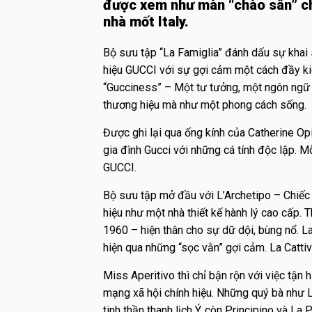
được xem như màn “chào sân” ch
nhà mốt Italy.
Bộ sưu tập “La Famiglia” đánh dấu sự khai
hiệu GUCCI với sự gợi cảm một cách đầy ki
“Gucciness” – Một tư tưởng, một ngôn ng
thương hiệu mà như một phong cách sống.
Được ghi lại qua ống kính của Catherine Opi
gia đình Gucci với những cá tính độc lập. M
GUCCI.
Bộ sưu tập mở đầu với L’Archetipo – Chiếc
hiệu như một nhà thiết kế hành lý cao cấp. 
1960 – hiện thân cho sự dữ dội, bùng nổ. 
hiện qua những “sọc vằn” gợi cảm. La Catti
Miss Aperitivo thì chỉ bận rộn với việc tận 
mạng xã hội chính hiệu. Những quý bà như
tinh thần thanh lịch Ý, còn Principino và L