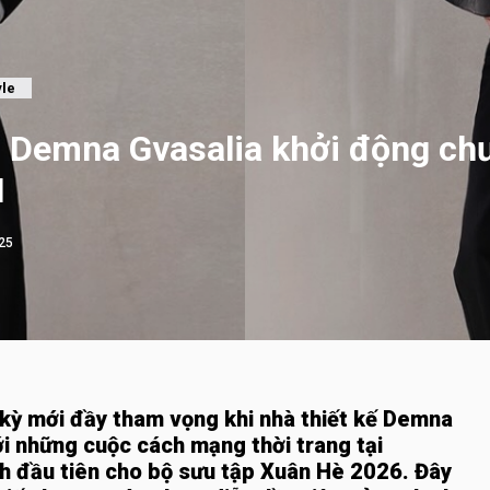
yle
o Demna Gvasalia khởi động ch
I
25
kỳ mới đầy tham vọng khi nhà thiết kế Demna
với những cuộc cách mạng thời trang tại
h đầu tiên cho bộ sưu tập Xuân Hè 2026. Đây