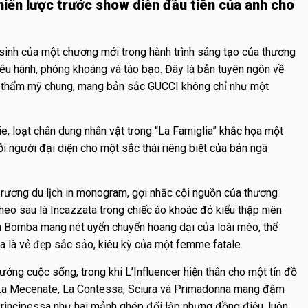
iến lược trước show diễn đầu tiên của anh cho
 sinh của một chương mới trong hành trình sáng tạo của thương
êu hãnh, phóng khoáng và táo bạo. Đây là bản tuyên ngôn về
ữ thẩm mỹ chung, mang bản sắc GUCCI không chỉ như một
e, loạt chân dung nhân vật trong “La Famiglia” khắc họa một
ỗi người đại diện cho một sắc thái riêng biệt của bản ngã
 rương du lịch in monogram, gợi nhắc cội nguồn của thương
Theo sau là Incazzata trong chiếc áo khoác đỏ kiểu thập niên
La Bomba mang nét uyển chuyển hoang dại của loài mèo, thể
va là vẻ đẹp sắc sảo, kiêu kỳ của một femme fatale.
hưởng cuộc sống, trong khi L’Influencer hiện thân cho một tín đồ
 La Mecenate, La Contessa, Sciura và Primadonna mang đậm
a Principessa như hai mảnh ghép đối lập nhưng đồng điệu, luôn