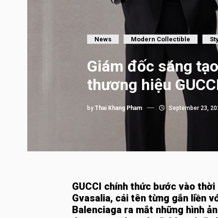
News
Modern Collectible
St
Giám đốc sáng tạ
thương hiệu GUCC
by
Thai Khang Pham
September 23, 20
GUCCI chính thức bước vào thời 
Gvasalia, cái tên từng gắn liền 
Balenciaga ra mắt những hình ản