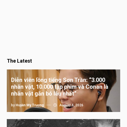
The Latest
Diễn viên lồng tiếng Sơn Trần: “3.000
nhân vật, 10.000 tập phim và Conan là
nhân vật gắn bó lâu nhất”
by
Huyền My Trương
August 6, 2026