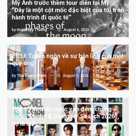
Mỹ Anh trước thềm tour diễn tại Mỹ:
“Đây là một cột mốc đặc biệt của tôi trên
hành trình đi quốc tế”
by
Huyền My Trương
August 6, 2026
ZILLI: Tuyên ngôn về sự bản lĩnh của một
quý ông
by
Thai Khang Pham
August 5, 2026
Top 15 thí sinh bước vào đêm chung
cuộc “Model & Designer Search 2026”,
họ là ai?