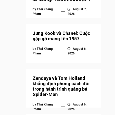
by
Thai Khang
August 7,
Pham
2026
Jung Kook và Chanel: Cuộc
gặp gỡ mang tên 1957
by
Thai Khang
August 6,
Pham
2026
Zendaya và Tom Holland
khẳng định phong cách đôi
trong hành trình quảng bá
Spider-Man
by
Thai Khang
August 6,
Pham
2026