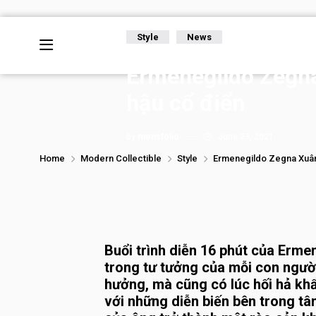
Style
News
Ermenegildo Zegna 
hậu cổ điển
by
mensfolio
June 23, 2021
Home
Modern Collectible
Style
Ermenegildo Zegna Xuân H
Buổi trình diễn 16 phút của Erme
trong tư tưởng của mỗi con người
hưởng, mà cũng có lúc hối hả khẩ
với những diễn biến bên trong tâ