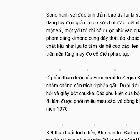
Song hành với đặc tính đảm bảo ấy lại là s
dáng tuy đơn giản lại có sức hút đặc biệt n
mặt vải, một yếu tố chỉ có được nhờ vào quá
phom dáng kimono cùng dây thắt, áo khoác 
chất liệu như lụa tơ tằm, da bê cao cấp, len
trên nền tảng may đo cổ điển phức tạp.
Ở phần thân dưới của Ermenegildo Zegna Xu
nhằm chống sờn rách ở phần gấu. Dưới đôi c
hồi và giày bốt chukka. Các phụ kiện của bộ
đi làm được phối nhiều màu sắc, và dòng kí
niên 1970.
Kết thúc buổi trình diễn, Alessandro Sarto