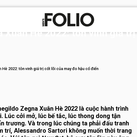
Xuân Hè 2022: tôn vinh giá trị
è 2022: tôn vinh giá trị cốt lõi của may đo hậu cổ điển
negildo Zegna Xuân Hè 2022 là cuộc hành trình
. Lúc cởi mở, lúc bế tắc, lúc thong dong tận
n trương. Và trong lúc chúng ta phải đấu tranh
m trí, Alessandro Sartori không muốn thời trang