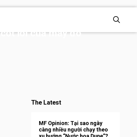
 cốt lõi của may đo
The Latest
MF Opinion: Tại sao ngày
càng nhiều người chạy theo
xu hướng “Nước hoa Dupe”?