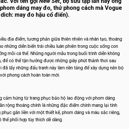
ác. Với tên gọi
New Set
, bộ sưu tập lần này ông
g phom dáng may đo, thứ phong cách mà Vogue
dich: may đo hậu cổ điển).
hiều địa điểm, tương phản giữa thiên nhiên và nhân tạo, thoáng
o những diễn biến trái chiều luân phiên trong cuộc sống con
ưởng mỗi cá thể. Những người mẫu trong buổi trình diễn không
n, để có thể tận hưởng được những giây phút thảnh thơi sau
i đã lấy những đấu tranh này làm nền tảng để xây dựng nên bộ
ới phong cách hoàn toàn mới.
ng cảm hứng từ trang phục bảo hộ lao động với phom dáng
quần rộng thoáng chính là những đặc điểm chính mang lại tính
 phục gắn liền với một thiết kế, phom dáng và màu sắc riêng,
 thể phối hợp tùy thích dễ dàng.