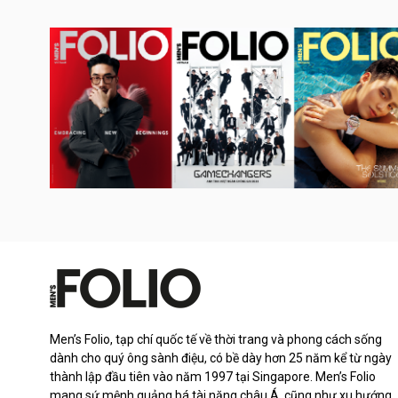
Men’s Folio, tạp chí quốc tế về thời trang và phong cách sống
dành cho quý ông sành điệu, có bề dày hơn 25 năm kể từ ngày
thành lập đầu tiên vào năm 1997 tại Singapore. Men’s Folio
mang sứ mệnh quảng bá tài năng châu Á, cũng như xu hướng