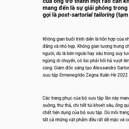
của ông trở thành một rào cản kh
mang đến là sự giải phóng tron
gọi là
post-sartorial tailoring
(tạm 
Không gian buổi trình diễn là hỗn hợp của n
đãng và nhỏ hẹp. Không gian tượng trưng ch
người, dù là bên ngoài hay sâu trong suy t
ngừng di chuyển, có lúc phải hối hả vượt lê
cùng. Giám đốc sáng tạo Alessandro Sartor
sưu tập Ermenegildo Zegna Xuân Hè 2022 v
Các trang phục của bộ sưu tập lần này ma
suông, thư thả, chi tiết túi khoét sâu, ống 
chất tiện dụng của bộ sưu tập. Dù mỗi trang
tất cả những vật phẩm đều rất dễ mặc và có