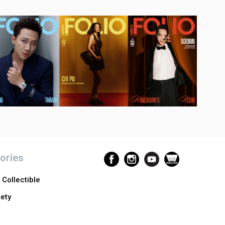
ories
Collectible
ety
n