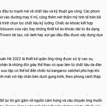
ự đầu tư mạnh mẽ về chất liệu và kỹ thuật gia công. Các phom
hờ vào đường may tỉ mỉ, cộng thêm nét thẩm mỹ tinh tế trên bề
 trình chọn lọc chất liệu kỹ lưỡng. Chiếc áo khoác kết hợp
blouson vừa vặn, hay những thiết kế áo khoác dài từ đa dạng
 Trivero tái tạo, vải lanh hay sợi gai dầu đều được xây dựng dựa
ân Hè 2022 là thiết kế quần ống rộng được xử lý cao su,
hân là những đôi giày thể thao có quai làm từ chất liệu da đàn
 sưu tập có thể kể đến chiếc túi kangaroo satchel phù hợp khi
nh mát với lớp chắn bên dưới gọng kính, theo phong cách thập
ri để lại lời gửi gắm về nguồn cảm hứng và câu chuyện ông muốn