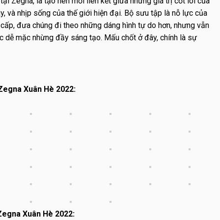
tại Zegna, là tạo nên mối liên kết giữa những giá trị cốt lõi của
, và nhịp sống của thế giới hiện đại. Bộ sưu tập là nỗ lực của
ao cấp, đưa chúng đi theo những dáng hình tự do hơn, nhưng vẫn
ục dễ mặc nhừng đầy sáng tạo. Mấu chốt ở đây, chính là sự
Zegna Xuân Hè 2022:
 Zegna Xuân Hè 2022: