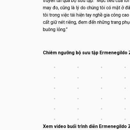
truyền tải qua bộ sưu tập: “Mục tiêu của tôi 
may đo, cũng là lý do chúng tôi có mặt ở đây
tôi trong việc tái hiện tay nghề gia công c
cất giữ nét riêng, đem đến những trang ph
buông lỏng.”
Chiêm ngưỡng bộ sưu tập Ermenegildo 
Xem video buổi trình diễn Ermenegildo