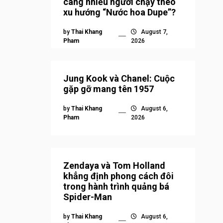
càng nhiều người chạy theo
xu hướng “Nước hoa Dupe”?
by
Thai Khang
August 7,
Pham
2026
Jung Kook và Chanel: Cuộc
gặp gỡ mang tên 1957
by
Thai Khang
August 6,
Pham
2026
Zendaya và Tom Holland
khẳng định phong cách đôi
trong hành trình quảng bá
Spider-Man
by
Thai Khang
August 6,