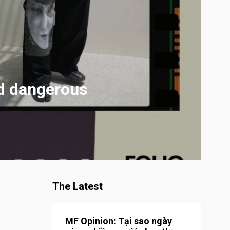
d dangerous
The Latest
MF Opinion: Tại sao ngày