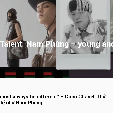
 Talent: Nam Phùng – young an
e must always be different” – Coco Chanel. Thử
nh tế như Nam Phùng.