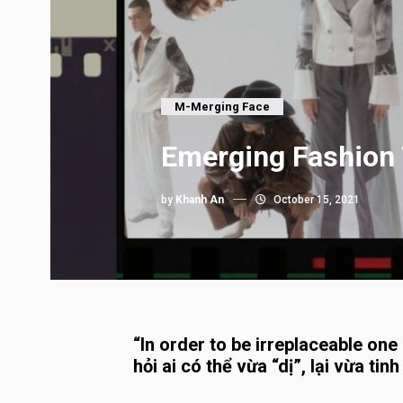
M-Merging Face
Emerging Fashion
by
Khanh An
October 15, 2021
“In order to be irreplaceable on
hỏi ai có thể vừa “dị”, lại vừa ti