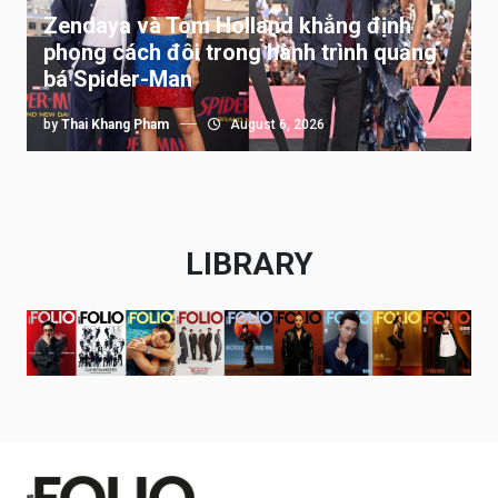
Zendaya và Tom Holland khẳng định
phong cách đôi trong hành trình quảng
bá Spider-Man
by
Thai Khang Pham
August 6, 2026
LIBRARY