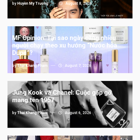
by
Huyền My Trương
August 8, 2026
MF Opinion: Tại sao ngày càng nhiều
người chạy theo xu hướng “Nước hoa
Dupe”?
by
Thai Khang Pham
August 7, 2026
Jung Kook và Chanel: Cuộc gặp gỡ
mang tên 1957
by
Thai Khang Pham
August 6, 2026