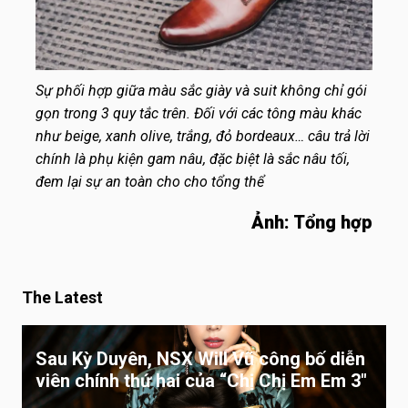
Sự phối hợp giữa màu sắc giày và suit không chỉ gói
gọn trong 3 quy tắc trên. Đối với các tông màu khác
như beige, xanh olive, trắng, đỏ bordeaux… câu trả lời
chính là phụ kiện gam nâu, đặc biệt là sắc nâu tối,
đem lại sự an toàn cho cho tổng thể
Ảnh: Tổng hợp
The Latest
Sau Kỳ Duyên, NSX Will Vũ công bố diễn
viên chính thứ hai của “Chị Chị Em Em 3″