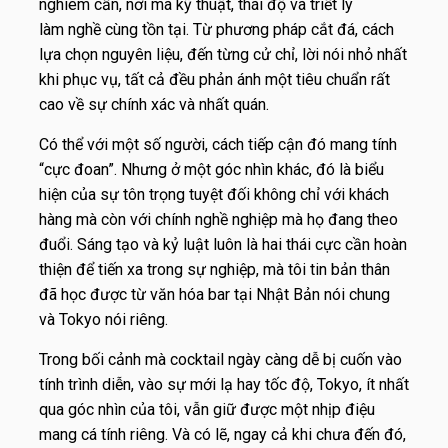
nghiêm cẩn, nơi mà kỹ thuật, thái độ và triết lý
làm nghề cùng tồn tại. Từ phương pháp cắt đá, cách
lựa chọn nguyên liệu, đến từng cử chỉ, lời nói nhỏ nhất
khi phục vụ, tất cả đều phản ánh một tiêu chuẩn rất
cao về sự chính xác và nhất quán.
Có thể với một số người, cách tiếp cận đó mang tính
“cực đoan”. Nhưng ở một góc nhìn khác, đó là biểu
hiện của sự tôn trọng tuyệt đối không chỉ với khách
hàng mà còn với chính nghề nghiệp mà họ đang theo
đuổi. Sáng tạo và kỷ luật luôn là hai thái cực cần hoàn
thiện để tiến xa trong sự nghiệp, mà tôi tin bản thân
đã học được từ văn hóa bar tại Nhật Bản nói chung
và Tokyo nói riêng.
Trong bối cảnh mà cocktail ngày càng dễ bị cuốn vào
tính trình diễn, vào sự mới lạ hay tốc độ, Tokyo, ít nhất
qua góc nhìn của tôi, vẫn giữ được một nhịp điệu
mang cá tính riêng. Và có lẽ, ngay cả khi chưa đến đó,