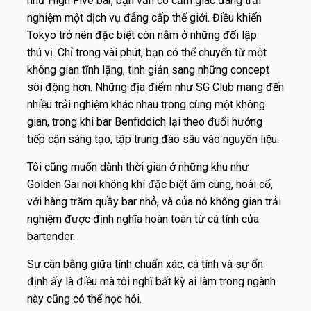
như High Five bar, bạn vẫn có cảm giác đang trải
nghiệm một dịch vụ đẳng cấp thế giới. Điều khiến
Tokyo trở nên đặc biệt còn nằm ở những đối lập
thú vị. Chỉ trong vài phút, bạn có thể chuyển từ một
không gian tĩnh lặng, tinh giản sang những concept
sôi động hơn. Những địa điểm như SG Club mang đến
nhiều trải nghiệm khác nhau trong cùng một không
gian, trong khi bar Benfiddich lại theo đuổi hướng
tiếp cận sáng tạo, tập trung đào sâu vào nguyên liệu.
Tôi cũng muốn dành thời gian ở những khu như
Golden Gai nơi không khí đặc biệt ấm cúng, hoài cổ,
với hàng trăm quầy bar nhỏ, và của nó không gian trải
nghiệm được định nghĩa hoàn toàn từ cá tính của
bartender.
Sự cân bằng giữa tính chuẩn xác, cá tính và sự ổn
định ấy là điều mà tôi nghĩ bất kỳ ai làm trong ngành
này cũng có thể học hỏi.