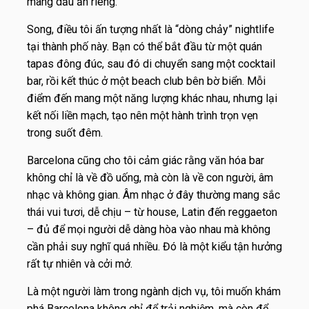
mang dấu ấn riêng.
Song, điều tôi ấn tượng nhất là “dòng chảy” nightlife
tại thành phố này. Bạn có thể bắt đầu từ một quán
tapas đông đúc, sau đó di chuyển sang một cocktail
bar, rồi kết thúc ở một beach club bên bờ biển. Mỗi
điểm đến mang một năng lượng khác nhau, nhưng lại
kết nối liền mạch, tạo nên một hành trình trọn vẹn
trong suốt đêm.
Barcelona cũng cho tôi cảm giác rằng văn hóa bar
không chỉ là về đồ uống, mà còn là về con người, âm
nhạc và không gian. Âm nhạc ở đây thường mang sắc
thái vui tươi, dễ chịu – từ house, Latin đến reggaeton
– đủ để mọi người dễ dàng hòa vào nhau mà không
cần phải suy nghĩ quá nhiều. Đó là một kiểu tận hưởng
rất tự nhiên và cởi mở.
Là một người làm trong ngành dịch vụ, tôi muốn khám
phá Barcelona không chỉ để trải nghiệm, mà còn để