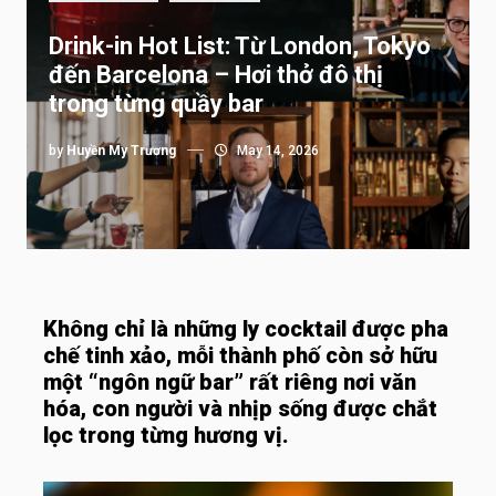
Drink-in Hot List: Từ London, Tokyo
đến Barcelona – Hơi thở đô thị
trong từng quầy bar
by
Huyền My Trương
May 14, 2026
Không chỉ là những ly cocktail được pha
chế tinh xảo, mỗi thành phố còn sở hữu
một “ngôn ngữ bar” rất riêng nơi văn
hóa, con người và nhịp sống được chắt
lọc trong từng hương vị.