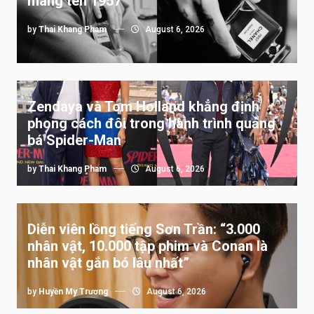
mang tên 1957
by
Thai Khang Pham
August 6, 2026
Zendaya và Tom Holland khẳng định
phong cách đôi trong hành trình quảng
bá Spider-Man
by
Thai Khang Pham
August 6, 2026
Diễn viên lồng tiếng Sơn Trần: “3.000
nhân vật, 10.000 tập phim và Conan là
nhân vật gắn bó lâu nhất”
by
Huyền My Trương
August 6, 2026