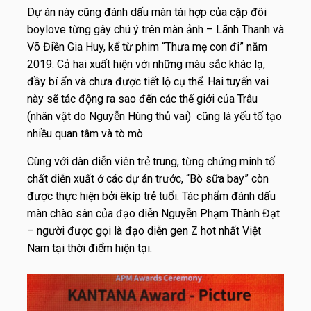
Dự án này cũng đánh dấu màn tái hợp của cặp đôi
boylove từng gây chú ý trên màn ảnh – Lãnh Thanh và
Võ Điền Gia Huy, kể từ phim “Thưa mẹ con đi” năm
2019. Cả hai xuất hiện với những màu sắc khác lạ,
đầy bí ẩn và chưa được tiết lộ cụ thể. Hai tuyến vai
này sẽ tác động ra sao đến các thế giới của Trâu
(nhân vật do Nguyễn Hùng thủ vai) cũng là yếu tố tạo
nhiều quan tâm và tò mò.
Cùng với dàn diễn viên trẻ trung, từng chứng minh tố
chất diễn xuất ở các dự án trước, “Bò sữa bay” còn
được thực hiện bởi êkíp trẻ tuổi. Tác phẩm đánh dấu
màn chào sân của đạo diễn Nguyễn Phạm Thành Đạt
– người được gọi là đạo diễn gen Z hot nhất Việt
Nam tại thời điểm hiện tại.