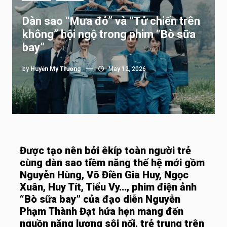
Dàn sao “Mưa đỏ” và “Tử chiến trên
không” hội ngộ trong phim “Bò sữa
bay”
by
Huyền My Trương
May 12, 2026
Được tạo nên bởi êkíp toàn người trẻ
cùng dàn sao tiềm năng thế hệ mới gồm
Nguyễn Hùng, Võ Điền Gia Huy, Ngọc
Xuân, Huy Tít, Tiểu Vy…, phim điện ảnh
“Bò sữa bay” của đạo diễn Nguyễn
Phạm Thành Đạt hứa hẹn mang đến
nguồn năng lượng sôi nổi, trẻ trung trên