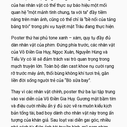
của hai nhân vật có thể thực sự báo hiệu một mối
quan hệ “một mảnh tình chung, ta với ta” đầy tiềm
năng trên màn ảnh, cũng có thể chỉ là “bề nổi của tảng
băng trôi” trong phi vụ tuyệt mật Trâu đang thực hiện.
Poster thứ hai phủ tone xanh – xám, quy tụ đầy đủ
dàn nhân vật của phim. Đứng phía trước, các nhân vật
của Võ Điền Gia Huy, Ngọc Xuân, Nguyễn Hùng và
Tiểu Vy có lẽ sẽ đảm trách vai trò quan trọng trong
mạch truyện lớn. Toàn bộ dàn cast khoe nụ cười rạng
rỡ trước máy ảnh, thổi bùng không khí tươi trẻ, gắn
liền đời sống người trẻ của “Bò sữa bay”.
Thay vì các nhân vật chính, poster thứ ba lại tập trung
vào vai diễn của Võ Điền Gia Huy. Gương mặt bầm tím
và điệu cười nhiều ẩn ý đủ sức vẽ ra muôn kiểu kịch
bản tổng tài, bad boy dành cho nhân vật này trong ấn
tượng của khán giả. Sau loạt vai diễn gai góc, nhiều