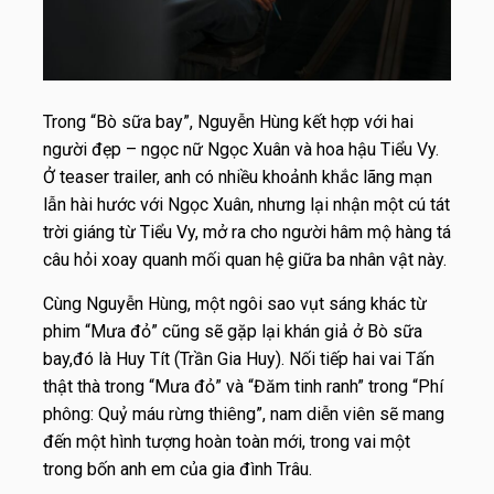
Trong “Bò sữa bay”, Nguyễn Hùng kết hợp với hai
người đẹp – ngọc nữ Ngọc Xuân và hoa hậu Tiểu Vy.
Ở teaser trailer, anh có nhiều khoảnh khắc lãng mạn
lẫn hài hước với Ngọc Xuân, nhưng lại nhận một cú tát
trời giáng từ Tiểu Vy, mở ra cho người hâm mộ hàng tá
câu hỏi xoay quanh mối quan hệ giữa ba nhân vật này.
Cùng Nguyễn Hùng, một ngôi sao vụt sáng khác từ
phim “Mưa đỏ” cũng sẽ gặp lại khán giả ở Bò sữa
bay,đó là Huy Tít (Trần Gia Huy). Nối tiếp hai vai Tấn
thật thà trong “Mưa đỏ” và “Đăm tinh ranh” trong “Phí
phông: Quỷ máu rừng thiêng”, nam diễn viên sẽ mang
đến một hình tượng hoàn toàn mới, trong vai một
trong bốn anh em của gia đình Trâu.