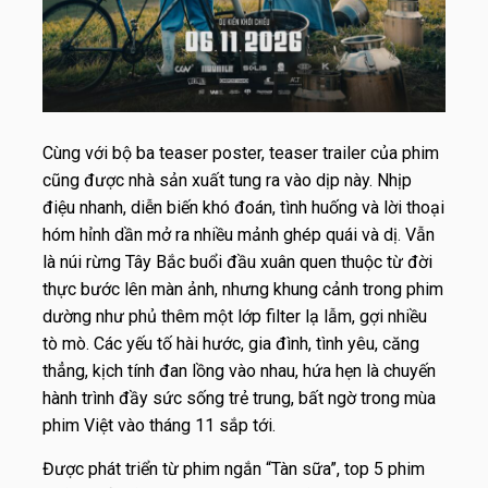
Cùng với bộ ba teaser poster, teaser trailer của phim
cũng được nhà sản xuất tung ra vào dịp này. Nhịp
điệu nhanh, diễn biến khó đoán, tình huống và lời thoại
hóm hỉnh dần mở ra nhiều mảnh ghép quái và dị. Vẫn
là núi rừng Tây Bắc buổi đầu xuân quen thuộc từ đời
thực bước lên màn ảnh, nhưng khung cảnh trong phim
dường như phủ thêm một lớp filter lạ lẫm, gợi nhiều
tò mò. Các yếu tố hài hước, gia đình, tình yêu, căng
thẳng, kịch tính đan lồng vào nhau, hứa hẹn là chuyến
hành trình đầy sức sống trẻ trung, bất ngờ trong mùa
phim Việt vào tháng 11 sắp tới.
Được phát triển từ phim ngắn “Tàn sữa”, top 5 phim