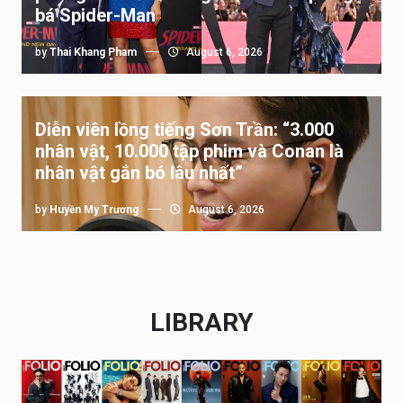
bá Spider-Man
by
Thai Khang Pham
August 6, 2026
Diễn viên lồng tiếng Sơn Trần: “3.000
nhân vật, 10.000 tập phim và Conan là
nhân vật gắn bó lâu nhất”
by
Huyền My Trương
August 6, 2026
LIBRARY