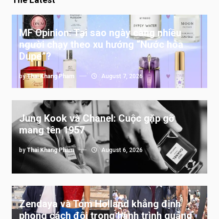
MF Opinion: Tại sao ngày càng nhiều
người chạy theo xu hướng “Nước hoa
Dupe”?
by
Thai Khang Pham
August 7, 2026
Jung Kook và Chanel: Cuộc gặp gỡ
mang tên 1957
by
Thai Khang Pham
August 6, 2026
Zendaya và Tom Holland khẳng định
phong cách đôi trong hành trình quảng