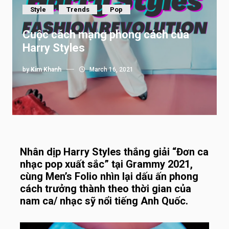
Style
Trends
Pop
Cuộc cách mạng phong cách của
Harry Styles
by
Kim Khanh
March 16, 2021
Nhân dịp Harry Styles thắng giải “Đơn ca
nhạc pop xuất sắc” tại Grammy 2021,
cùng Men’s Folio nhìn lại dấu ấn phong
cách trưởng thành theo thời gian của
nam ca/ nhạc sỹ nổi tiếng Anh Quốc.