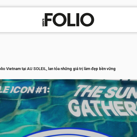
o Vietnam tại AU SOLEIL, lan tỏa những giá trị làm đẹp bền vững