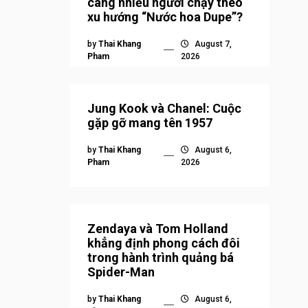
càng nhiều người chạy theo
xu hướng “Nước hoa Dupe”?
by
Thai Khang
August 7,
Pham
2026
Jung Kook và Chanel: Cuộc
gặp gỡ mang tên 1957
by
Thai Khang
August 6,
Pham
2026
Zendaya và Tom Holland
khẳng định phong cách đôi
trong hành trình quảng bá
Spider-Man
by
Thai Khang
August 6,