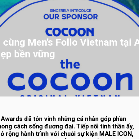
cùng Men’s Folio Vietnam tại A
đẹp bền vững
n Awards đã tôn vinh những cá nhân góp phần
hong cách sống đương đại. Tiếp nối tinh thần ấy,
ở rộng hành trình với chuỗi sự kiện MALE ICON,