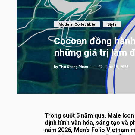
Modern Collectible
Style
Cocoon đồng hành 
những giá trị làm 
by
Thai Khang Pham
June 19, 2026
Trong suốt 5 năm qua, Male Ico
định hình văn hóa, sáng tạo và p
năm 2026, Men’s Folio Vietnam m