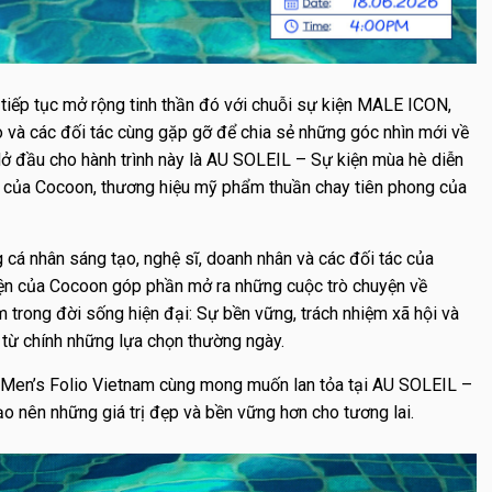
iếp tục mở rộng tinh thần đó với chuỗi sự kiện MALE ICON,
o và các đối tác cùng gặp gỡ để chia sẻ những góc nhìn mới về
 Mở đầu cho hành trình này là AU SOLEIL – Sự kiện mùa hè diễn
h của Cocoon, thương hiệu mỹ phẩm thuần chay tiên phong của
cá nhân sáng tạo, nghệ sĩ, doanh nhân và các đối tác của
diện của Cocoon góp phần mở ra những cuộc trò chuyện về
 trong đời sống hiện đại: Sự bền vững, trách nhiệm xã hội và
 từ chính những lựa chọn thường ngày.
 Men’s Folio Vietnam cùng mong muốn lan tỏa tại AU SOLEIL –
o nên những giá trị đẹp và bền vững hơn cho tương lai.