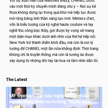
Với sự xuất hiện của Matthieu Blazy, CHANEL bước
vào một thời kỳ chuyển mình đáng chú ý – Nơi sự kế
thừa không dừng lại trong quá khứ mà tiếp tục được
mở rộng bằng tinh thần sáng tạo mới. Métiers d’art,
vốn là biểu tượng của kỹ nghệ haute couture và tay
nghề thủ công bậc thầy, giờ được kỳ vọng sẽ mang
một diện mạo khác dưới ánh nhìn của thế hệ tiếp nối.
New York trở thành điểm khởi đầu, mà còn là nơi lý
tưởng để CHANEL một lần nữa khẳng định: Thời trang
không chỉ là truyền thống, mà còn là tương lai được
xây dựng từ những đôi tay tài hoa và tầm nhìn dẫn lối.
The Latest
MF Opinion: Tại sao ngày càng nhiều
người chạy theo xu hướng “Nước hoa
Dupe”?