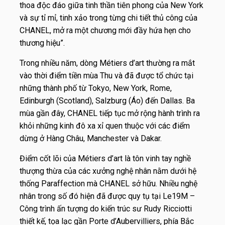
thoa độc đáo giữa tinh thần tiên phong của New York
và sự tỉ mỉ, tinh xảo trong từng chi tiết thủ công của
CHANEL, mở ra một chương mới đầy hứa hẹn cho
thương hiệu”.
Trong nhiều năm, dòng Métiers d’art thường ra mắt
vào thời điểm tiền mùa Thu và đã được tổ chức tại
những thành phố từ Tokyo, New York, Rome,
Edinburgh (Scotland), Salzburg (Áo) đến Dallas. Ba
mùa gần đây, CHANEL tiếp tục mở rộng hành trình ra
khỏi những kinh đô xa xỉ quen thuộc với các điểm
dừng ở Hàng Châu, Manchester và Dakar.
Điểm cốt lõi của Métiers d’art là tôn vinh tay nghề
thượng thừa của các xưởng nghệ nhân nằm dưới hệ
thống Paraffection mà CHANEL sở hữu. Nhiều nghệ
nhân trong số đó hiện đã được quy tụ tại Le19M –
Công trình ấn tượng do kiến trúc sư Rudy Ricciotti
thiết kế, tọa lạc gần Porte d’Aubervilliers, phía Bắc