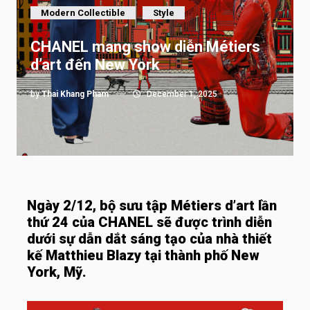
Modern Collectible
Style
CHANEL mang show diễn Métiers
d’art đến New York
by
Thai Khang Pham
December 1, 2025
Ngày 2/12, bộ sưu tập Métiers d’art lần
thứ 24 của CHANEL sẽ được trình diễn
dưới sự dẫn dắt sáng tạo của nhà thiết
kế Matthieu Blazy tại thành phố New
York, Mỹ.