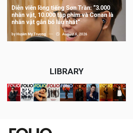
Diễn viên lồng tiếng Sơn Trần: “3.000
nhân vật, 10.000 tập phim và Conan là
nhân vật gắn bó lâu nhất”
by
Huyền My Trương
August 6, 2026
LIBRARY