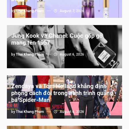
by
Thai Khang Pham
August 7, 2026
Jung Kook và Chanel: Cuộc gặp gỡ
mang tên 1957
by
Thai Khang Pham
August 6, 2026
Zendaya và Tom Holland khẳng định
phong cách đôi trong hành trình quảng
bá Spider-Man
by
Thai Khang Pham
August 6, 2026