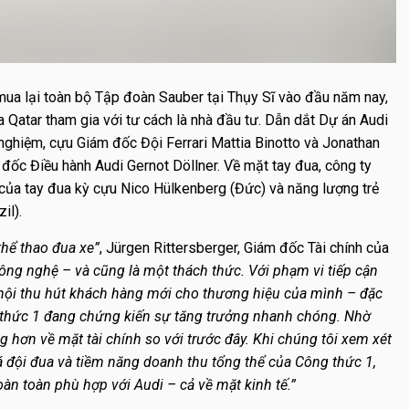
mua lại toàn bộ Tập đoàn Sauber tại Thụy Sĩ vào đầu năm nay,
 Qatar tham gia với tư cách là nhà đầu tư. Dẫn dắt Dự án Audi
 nghiệm, cựu Giám đốc Đội Ferrari Mattia Binotto và Jonathan
 đốc Điều hành Audi Gernot Döllner. Về mặt tay đua, công ty
của tay đua kỳ cựu Nico Hülkenberg (Đức) và năng lượng trẻ
il).
hể thao đua xe”
, Jürgen Rittersberger, Giám đốc Tài chính của
, công nghệ – và cũng là một thách thức. Với phạm vi tiếp cận
 hội thu hút khách hàng mới cho thương hiệu của mình – đặc
g thức 1 đang chứng kiến sự tăng trưởng nhanh chóng. Nhờ
g hơn về mặt tài chính so với trước đây. Khi chúng tôi xem xét
giá đội đua và tiềm năng doanh thu tổng thể của Công thức 1,
àn toàn phù hợp với Audi – cả về mặt kinh tế.”