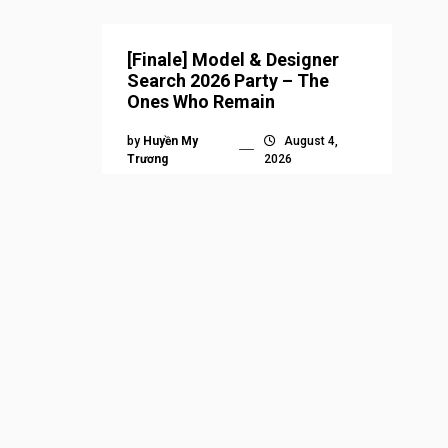
[Finale] Model & Designer
Search 2026 Party – The
Ones Who Remain
by
Huyền My
August 4,
Trương
2026