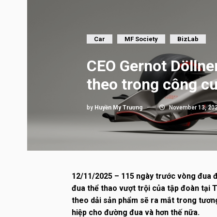
Car
MF Society
BizLab
CEO Gernot Döllner
theo trong công c
by
Huyền My Trương
November 13, 20
12/11/2025 – 115 ngày trước vòng đua đầ
đua thể thao vượt trội của tập đoàn tại
theo dải sản phẩm sẽ ra mắt trong tương 
hiệp cho đường đua và hơn thế nữa.