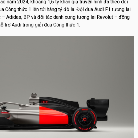
 Vào năm 2024, khoảng 1,6 tỷ khán giả truyền hình đã theo dõi
đua Công thức 1 lên tới hàng tỷ đô la. Đội đua Audi F1 tương lai
c – Adidas, BP và đối tác danh xưng tương lai Revolut – đồng
hỗ trợ Audi trong giải đua Công thức 1.