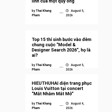
lĩnh của một quý ông
by
Thai Khang
August 5,
Pham
2026
Top 15 thí sinh bước vào đêm
chung cuộc “Model &
Designer Search 2026”, họ là
ai?
by
Thai Khang
August 5,
Pham
2026
HIEUTHUHAI diện trang phục
Louis Vuitton tại concert
“Mắt Nhắm Mắt Mở”
by
Thai Khang
August 4,
Pham
2026