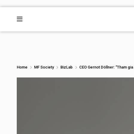
Home
MF Society
BizLab
CEO Gernot Döllner: “Tham gia 