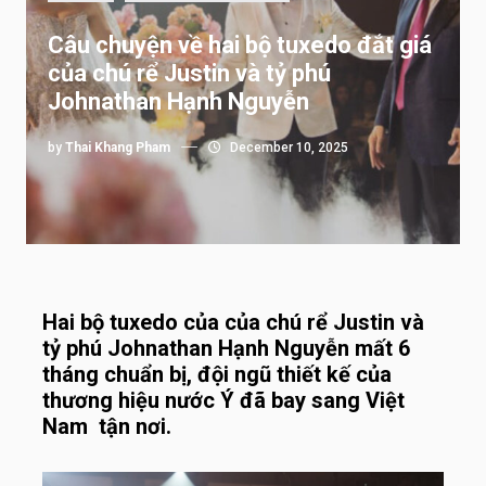
Câu chuyện về hai bộ tuxedo đắt giá
của chú rể Justin và tỷ phú
Johnathan Hạnh Nguyễn
by
Thai Khang Pham
December 10, 2025
Hai bộ tuxedo của của chú rể Justin và
tỷ phú Johnathan Hạnh Nguyễn mất 6
tháng chuẩn bị, đội ngũ thiết kế của
thương hiệu nước Ý đã bay sang Việt
Nam
tận nơi.