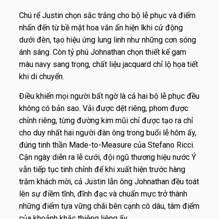
Chú rể Justin chọn sắc trắng cho bộ lễ phục và điểm
nhấn đến từ bề mặt hoa văn ẩn hiện lkhi cử động
dưới đèn, tạo hiệu ứng lung linh như những cơn sóng
ánh sáng. Còn tỷ phú Johnathan chọn thiết kế gam
màu navy sang trọng, chất liệu jacquard chỉ lộ họa tiết
khi di
chuyển.
Điều khiến mọi người bất ngờ là cả hai bộ lễ phục đều
không có bản sao. Vải được dệt riêng, phom được
chỉnh riêng, từng đường kim mũi chỉ được tạo ra chỉ
cho duy nhất hai người đàn ông trong buổi lễ hôm ấy,
đúng tinh thần Made-to-Measure của Stefano Ricci.
Cận ngày diễn ra lễ cưới, đội ngũ thương hiệu nước Ý
vẫn tiếp tục tinh chỉnh để khi xuất hiện trước hàng
trăm khách mời, cả Justin lẫn ông Johnathan đều toát
lên sự điềm tĩnh, đĩnh đạc và chuẩn mực trở thành
những điểm tựa vững chãi bên cạnh cô dâu, tâm điểm
của khoảnh khắc thiêng liêng ấy.