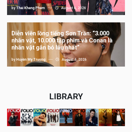
by
Thai Khang Pham
August 6, 2026
Diễn viên lồng tiếng Sơn Trần: “3.000
nhân vật, 10.000 tập phim và Conan là
nhân vật gắn bó lâu nhất”
by
Huyền My Trương
August 6, 2026
LIBRARY