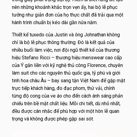
nên những khoảnh khắc trọn vẹn ấy, hai bộ lễ phục
tưởng như giản đơn của họ thực chất đã trải qua một
hành trình chuẩn bị kéo dài gần nửa năm.
Thiết kế tuxedo của Justin và ông Johnathan không
chỉ là bộ lễ phục thông thường. Đó là kết quả của
nhiều buổi làm việc, nơi đội ngũ thiết kế của thương
hiệu Stefano Ricci – thương hiệu menswear cao cấp
của Ý gắn liền với kỹ nghệ thủ công Florence, chuyên
làm suit cho các nguyên thủ quốc gia, tỷ phú và giới
tinh hoa châu Âu – bay sang tận Việt Nam để gặp mặt
trực tiếp khách hàng, đo đạc phom, thử vải, chỉnh
từng độ cong của ve áo cho đến cách ánh sáng phản
chiếu trên bề mặt chất liệu. Mỗi chi tiết, dù nhỏ nhất,
đều được cân nhắc để phù hợp với một hôn lễ quan
trọng và không được phép gặp sai sót.