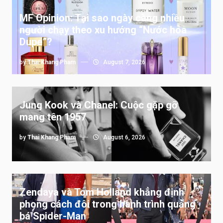
MF Opinion: Tại sao ngày càng nhiều
người chạy theo xu hướng “Nước hoa
Dupe”?
by
Thai Khang Pham
August 7, 2026
Jung Kook và Chanel: Cuộc gặp gỡ
mang tên 1957
by
Thai Khang Pham
August 6, 2026
Zendaya và Tom Holland khẳng định
phong cách đôi trong hành trình quảng
bá Spider-Man