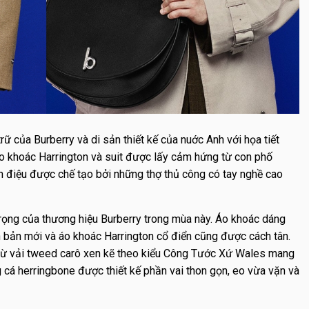
ữ của Burberry và di sản thiết kế của nuớc Anh với họa tiết
áo khoác Harrington và suit được lấy cảm hứng từ con phố
h điệu được chế tạo bởi những thợ thủ công có tay nghề cao
 trọng của thương hiệu Burberry trong mùa này. Áo khoác dáng
ên bản mới và áo khoác Harrington cổ điển cũng được cách tân.
từ vải tweed carô xen kẽ theo kiểu Công Tước Xứ Wales mang
 cá herringbone được thiết kế phần vai thon gọn, eo vừa vặn và