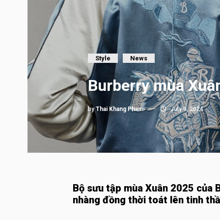
Style
News
Burberry mùa Xuân
by
Thai Khang Pham
July 9, 2024
Bộ sưu tập mùa Xuân 2025 của Bu
nhàng đồng thời toát lên tinh t