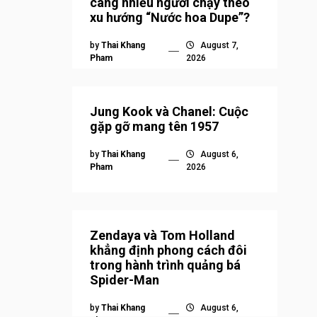
càng nhiều người chạy theo
xu hướng “Nước hoa Dupe”?
by
Thai Khang
August 7,
Pham
2026
Jung Kook và Chanel: Cuộc
gặp gỡ mang tên 1957
by
Thai Khang
August 6,
Pham
2026
Zendaya và Tom Holland
khẳng định phong cách đôi
trong hành trình quảng bá
Spider-Man
by
Thai Khang
August 6,