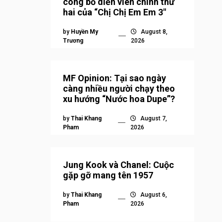
công bố diễn viên chính thứ
hai của “Chị Chị Em Em 3″
by
Huyền My
August 8,
Trương
2026
MF Opinion: Tại sao ngày
càng nhiều người chạy theo
xu hướng “Nước hoa Dupe”?
by
Thai Khang
August 7,
Pham
2026
Jung Kook và Chanel: Cuộc
gặp gỡ mang tên 1957
by
Thai Khang
August 6,
Pham
2026