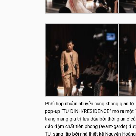
Phối hợp nhuần nhuyễn cùng không gian từ
pop-up “TƯ DINH/RESIDENCE” mở ra một “cơ
trang mang giá trị lưu dấu bởi thời gian ở c
đáo đậm chất tiên phong (avant-garde) đ
TU, sáng lập bởi nhà thiết kế Nguyễn Hoàng