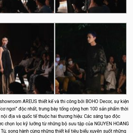
 showroom AREUS thiết kế và thi công bởi BOHO Decor, sự kiện
 ngơi” độc nhất, trưng bày tổng cộng hơn 100 sản phẩm thời
ả nội địa và quốc tế thuộc hai thương hiệu: Các sáng tạo độc
ược chọn lọc kỹ lưỡng từ những bộ sưu tập của NGUYEN HOANG
 Tú; song hành cùng những thiết kế tiêu biểu xuyên suốt những