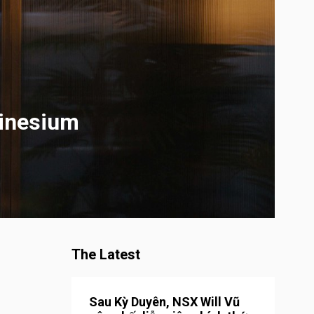
inesium
The Latest
Sau Kỳ Duyên, NSX Will Vũ