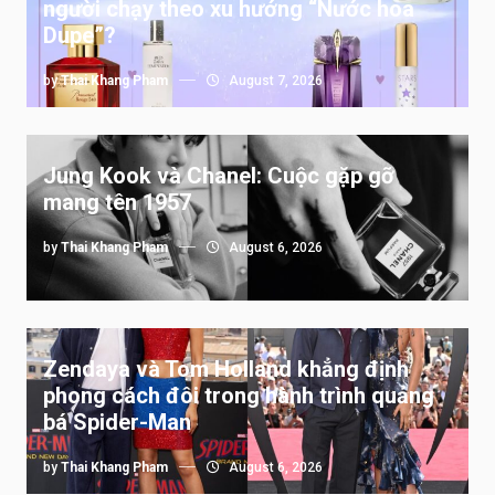
người chạy theo xu hướng “Nước hoa
Dupe”?
by
Thai Khang Pham
August 7, 2026
Jung Kook và Chanel: Cuộc gặp gỡ
mang tên 1957
by
Thai Khang Pham
August 6, 2026
Zendaya và Tom Holland khẳng định
phong cách đôi trong hành trình quảng
bá Spider-Man
by
Thai Khang Pham
August 6, 2026