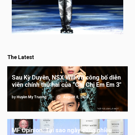
The Latest
Sau Kỳ Duyên, NSX Will Vũ công bố diễn
viên chính thứ hai của “Chị Chị Em Em 3″
by
Huyền My Trương
August 8, 2026
MF Opinion: Tại sao ngày càng nhiều