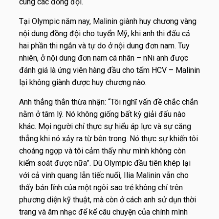
cùng các đồng đội.
Tại Olympic năm nay, Malinin giành huy chương vàng
nội dung đồng đội cho tuyển Mỹ, khi anh thi đấu cả
hai phần thi ngắn và tự do ở nội dung đơn nam. Tuy
nhiên, ở nội dung đơn nam cá nhân – nNi anh được
đánh giá là ứng viên hàng đầu cho tấm HCV – Malinin
lại không giành được huy chương nào.
Anh thẳng thắn thừa nhận: “Tôi nghĩ vấn đề chắc chắn
nằm ở tâm lý. Nó không giống bất kỳ giải đấu nào
khác. Mọi người chỉ thực sự hiểu áp lực và sự căng
thẳng khi nó xảy ra từ bên trong. Nó thực sự khiến tôi
choáng ngợp và tôi cảm thấy như mình không còn
kiểm soát được nữa”. Dù Olympic đầu tiên khép lại
với cả vinh quang lẫn tiếc nuối, Ilia Malinin vẫn cho
thấy bản lĩnh của một ngôi sao trẻ không chỉ trên
phương diện kỹ thuật, mà còn ở cách anh sử dụn thời
trang và âm nhạc để kể câu chuyện của chính mình