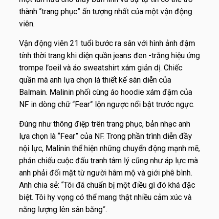
thành “trang phục” ấn tượng nhất của một vận động
viên.
Vận động viên 21 tuổi bước ra sân với hình ảnh đậm
tính thời trang khi diện quần jeans đen -trắng hiệu ứng
trompe l’oeil và áo sweatshirt xám giản dị. Chiếc
quần mà anh lựa chọn là thiết kế sàn diễn của
Balmain
. Malinin phối cùng áo hoodie xám đậm của
NF
in dòng chữ “Fear” lộn ngược nổi bật trước ngực.
Đúng như thông điệp trên trang phục, bản nhạc anh
lựa chọn là “Fear” của NF. Trong phần trình diễn đầy
nội lực, Malinin thể hiện những chuyển động mạnh mẽ,
phản chiếu cuộc đấu tranh tâm lý cũng như áp lực mà
anh phải đối mặt từ người hâm mộ và giới phê bình.
Anh chia sẻ: “Tôi đã chuẩn bị một điều gì đó khá đặc
biệt. Tôi hy vọng có thể mang thật nhiều cảm xúc và
năng lượng lên sân băng”.