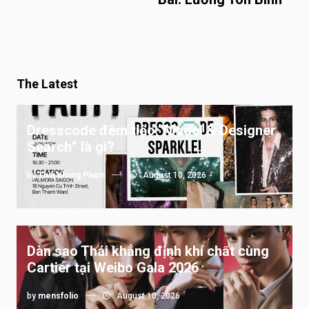
The Latest
Dresscode đêm tiệc “Model & Designer
Search” là gì?
by
Thai Khang Pham
August 10, 2026
Dàn sao Thái khẳng định khí chất cùng
Cartier tại Weibo Gala 2026
by
mensfolio
August 10, 2026