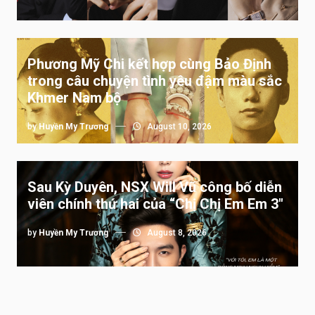
Phương Mỹ Chi kết hợp cùng Bảo Định
trong câu chuyện tình yêu đậm màu sắc
Khmer Nam bộ
by
Huyền My Trương
August 10, 2026
Sau Kỳ Duyên, NSX Will Vũ công bố diễn
viên chính thứ hai của “Chị Chị Em Em 3″
by
Huyền My Trương
August 8, 2026