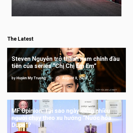
The Latest
Steven Nguyễn trở thành nam chính đầu
tiên của series “Chị Chị Em Em”
by
Huyền My Trương
August 8, 2026
MF Opinion: Tại sao ngày càng nhiều
người chạy theo xu hướng “Nước hoa
Dupe”?