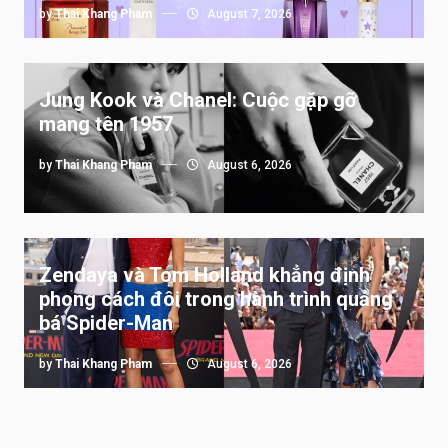
by
Thai Khang Pham
August 7, 2026
Jung Kook và Chanel: Cuộc gặp gỡ
mang tên 1957
by
Thai Khang Pham
August 6, 2026
Zendaya và Tom Holland khẳng định
phong cách đôi trong hành trình quảng
bá Spider-Man
by
Thai Khang Pham
August 6, 2026