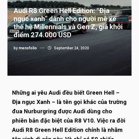
Audi R8 Green Hell Edition: “Địa
ngục xanh” dành cho người mê xe
thế hệ Millennials và Gen Z, giá khởi
điểm 274.000 USD
by
mensfolio
September 24, 2020
Những ai yêu Audi đều biết Green Hell –
Địa ngục Xanh – là tên gọi khác của trường
đua Nurburgring được Audi dùng cho
phiên bản đặc biệt của R8 V10. Việc ra đời
Audi R8 Green Hell Edition chính là nhằm