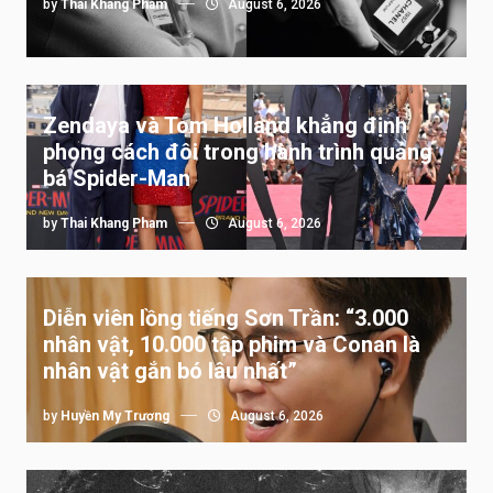
by
Thai Khang Pham
August 6, 2026
Zendaya và Tom Holland khẳng định
phong cách đôi trong hành trình quảng
bá Spider-Man
by
Thai Khang Pham
August 6, 2026
Diễn viên lồng tiếng Sơn Trần: “3.000
nhân vật, 10.000 tập phim và Conan là
nhân vật gắn bó lâu nhất”
by
Huyền My Trương
August 6, 2026