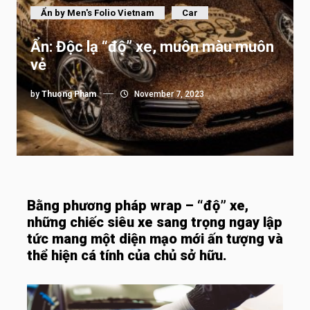
Ẩn by Men's Folio Vietnam
Car
Ẩn: Độc lạ “độ” xe, muôn màu muôn
vẻ
by
Thuong Pham
November 7, 2023
Bằng phương pháp wrap – “độ” xe,
những chiếc siêu xe sang trọng ngay lập
tức mang một diện mạo mới ấn tượng và
thể hiện cá tính của chủ sở hữu.