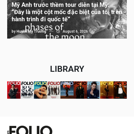
Mỹ Anh trước thềm tour diễn tại Mỹ:
“Đây là một cột mốc đặc biệt của tôi trên
hành trình đi quốc tế”
by
Huyền My Trương
August 6, 2026
LIBRARY