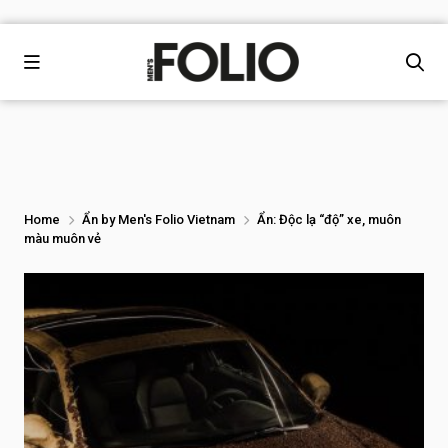
Home
Ẩn by Men's Folio Vietnam
Ẩn: Độc lạ “độ” xe, muôn
màu muôn vẻ