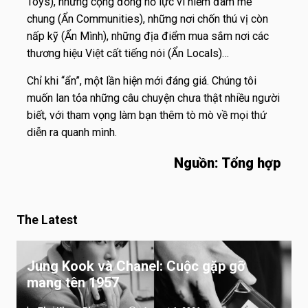
Toys), những cộng đồng nỗ lực vì niềm đam mê
chung (Ẩn Communities), những nơi chốn thú vị còn
nấp kỹ (Ẩn Mình), những địa điểm mua sắm nơi các
thương hiệu Việt cất tiếng nói (Ẩn Locals)…
Chỉ khi “ẩn”, một lần hiện mới đáng giá. Chúng tôi
muốn lan tỏa những câu chuyện chưa thật nhiều người
biết, với tham vọng làm bạn thêm tò mò về mọi thứ
diễn ra quanh mình.
Nguồn: Tổng hợp
The Latest
Jung Kook và Chanel: Cuộc gặp gỡ
mang tên 1957