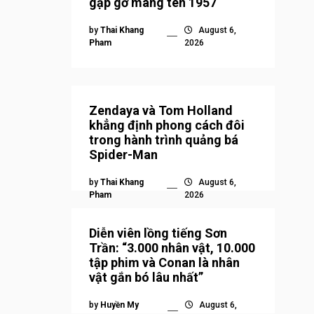
gặp gỡ mang tên 1957
by
Thai Khang
August 6,
Pham
2026
Zendaya và Tom Holland
khẳng định phong cách đôi
trong hành trình quảng bá
Spider-Man
by
Thai Khang
August 6,
Pham
2026
Diễn viên lồng tiếng Sơn
Trần: “3.000 nhân vật, 10.000
tập phim và Conan là nhân
vật gắn bó lâu nhất”
by
Huyền My
August 6,