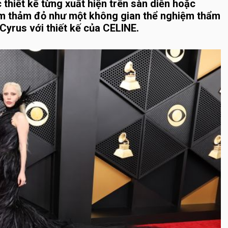
 thiết kế từng xuất hiện trên sàn diễn hoặc
em thảm đỏ như một không gian thể nghiệm thẩm
 Cyrus với thiết kế của CELINE.