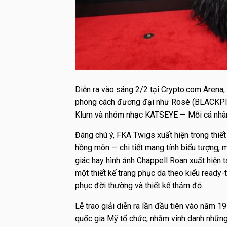
Diễn ra vào sáng 2/2 tại Crypto.com Arena
phong cách đương đại như Rosé (BLACKPINK)
Klum và nhóm nhạc KATSEYE — Mỗi cá nhân 
Đáng chú ý, FKA Twigs xuất hiện trong thiế
hồng môn — chi tiết mang tính biểu tượng, mờ
giác hay hình ảnh
Chappell Roan
xuất hiện t
một thiết kế trang phục da theo kiểu ready
phục đời thường và thiết kế thảm đỏ.
Lễ trao giải diễn ra lần đầu tiên vào năm 1
quốc gia Mỹ tổ chức, nhằm vinh danh nhữn