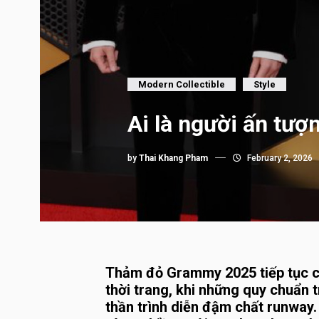
Modern Collectible
Style
Ai là người ấn tư
by
Thai Khang Pham
February 2, 2026
Thảm đỏ Grammy 2025 tiếp tục c
thời trang, khi những quy chuẩn 
thần trình diễn đậm chất runway.