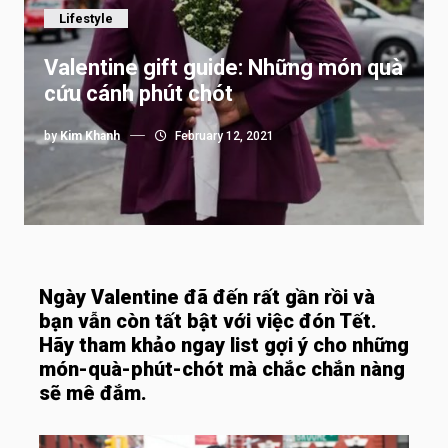
Lifestyle
Valentine gift guide: Những món quà
cứu cánh phút chót
by
Kim Khanh
February 12, 2021
Ngày Valentine đã đến rất gần rồi và
bạn vẫn còn tất bật với việc đón Tết.
Hãy tham khảo ngay list gợi ý cho những
món-quà-phút-chót mà chắc chắn nàng
sẽ mê đắm.