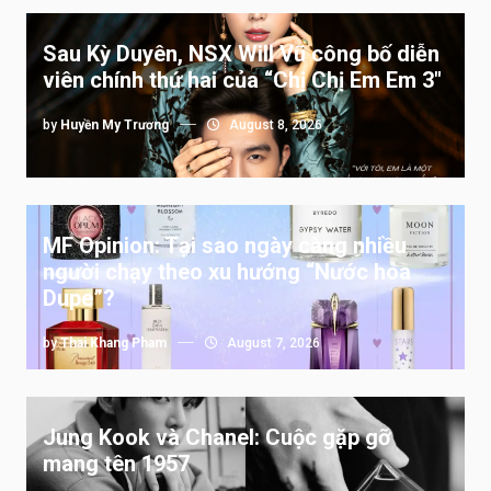
Sau Kỳ Duyên, NSX Will Vũ công bố diễn
viên chính thứ hai của “Chị Chị Em Em 3″
by
Huyền My Trương
August 8, 2026
MF Opinion: Tại sao ngày càng nhiều
người chạy theo xu hướng “Nước hoa
Dupe”?
by
Thai Khang Pham
August 7, 2026
Jung Kook và Chanel: Cuộc gặp gỡ
mang tên 1957