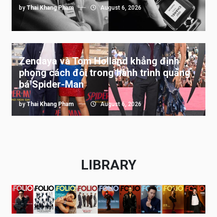
by
Thai Khang Pham
August 6, 2026
Zendaya và Tom Holland khẳng định
phong cách đôi trong hành trình quảng
bá Spider-Man
by
Thai Khang Pham
August 6, 2026
LIBRARY