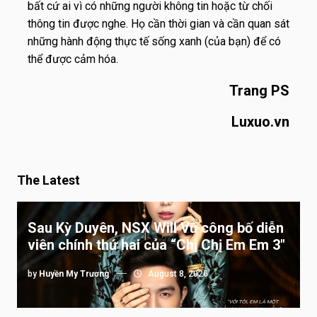
bất cứ ai vì có những người không tin hoặc từ chối
thông tin được nghe. Họ cần thời gian và cần quan sát
những hành động thực tế sống xanh (của bạn) để có
thể được cảm hóa.
Trang PS
Luxuo.vn
The Latest
Sau Kỳ Duyên, NSX Will Vũ công bố diễn
viên chính thứ hai của “Chị Chị Em Em 3″
by
Huyền My Trương
August 8, 2026