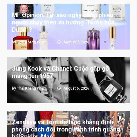
MF Opinion: Tại sao ngày càng nhiều
người chạy theo xu hướng “Nước hoa
Dupe”?
by
Thai Khang Pham
August 7, 2026
Jung Kook và Chanel: Cuộc gặp gỡ
mang tên 1957
by
Thai Khang Pham
August 6, 2026
Zendaya và Tom Holland khẳng định
phong cách đôi trong hành trình quảng
bá Spider-Man