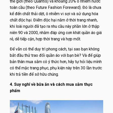
thế giới (theo Quantis) và khoảng 20% ô nhiễm nước
toàn cầu (theo Future Fashion Foreward). Đó là chưa
kể đến chất thải dệt, ô nhiễm vi sợi và sử dụng hóa
chất độc hại. Điểm độc hại nằm ở thời trang nhanh,
khi loài người đã tạo ra nhu cầu này phần lớn ở thập
niên 90 và 2000, nhằm đáp ứng cơn khát quần áo giá
rẻ, dễ tiếp cận, hợp thời trang và hợp mốt.
Để vẫn có thể duy trì phong cách, tại sao bạn không
bắt đầu thử trao đổi quần áo với bạn bè? Và để giúp
bản thân mua sắm có ý thức hơn, hãy tự hỏi liệu mình
có thể mặc trang phục, phụ kiện này trên 30 lần trước
khi trả tiền để sở hữu chúng.
4. Suy nghĩ về bữa ăn và cách mua sắm thực
phẩm