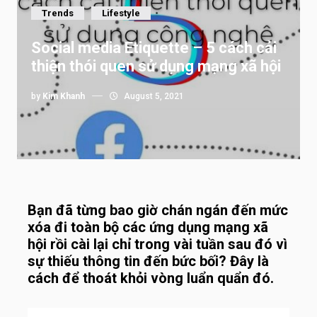
Trends
Lifestyle
Social media Etiquette – 5 cách cải
thiện thói quen sử dụng mạng xã hội
by
Kim Khanh
August 5, 2021
Bạn đã từng bao giờ chán ngán đến mức
xóa đi toàn bộ các ứng dụng mạng xã
hội rồi cài lại chỉ trong vài tuần sau đó vì
sự thiếu thông tin đến bức bối? Đây là
cách để thoát khỏi vòng luẩn quẩn đó.