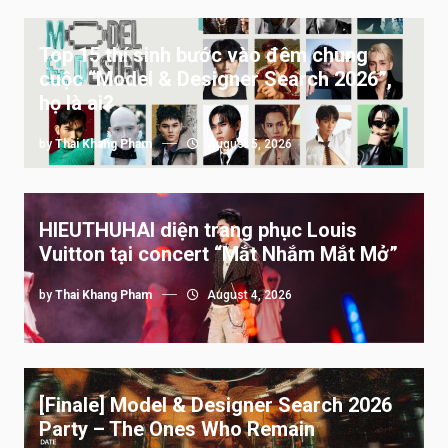
Top 15 thí sinh bước vào đêm chung
cuộc “Model & Designer Search 2026”,
họ là ai?
by
Thai Khang Pham
August 5, 2026
HIEUTHUHAI diện trang phục Louis
Vuitton tại concert “Mắt Nhắm Mắt Mở”
by
Thai Khang Pham
August 4, 2026
[Finale] Model & Designer Search 2026
Party – The Ones Who Remain