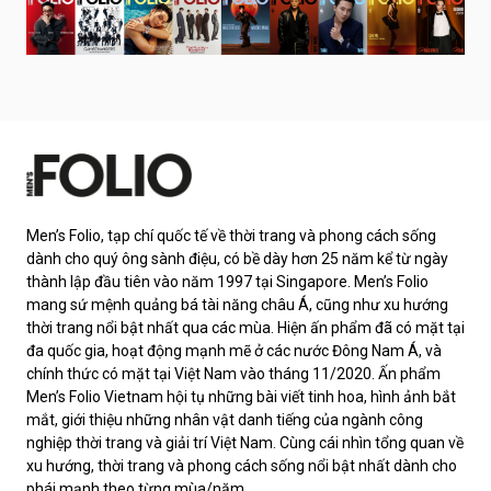
Men’s Folio, tạp chí quốc tế về thời trang và phong cách sống
dành cho quý ông sành điệu, có bề dày hơn 25 năm kể từ ngày
thành lập đầu tiên vào năm 1997 tại Singapore. Men’s Folio
mang sứ mệnh quảng bá tài năng châu Á, cũng như xu hướng
thời trang nổi bật nhất qua các mùa. Hiện ấn phẩm đã có mặt tại
đa quốc gia, hoạt động mạnh mẽ ở các nước Đông Nam Á, và
chính thức có mặt tại Việt Nam vào tháng 11/2020. Ấn phẩm
Men’s Folio Vietnam hội tụ những bài viết tinh hoa, hình ảnh bắt
mắt, giới thiệu những nhân vật danh tiếng của ngành công
nghiệp thời trang và giải trí Việt Nam. Cùng cái nhìn tổng quan về
xu hướng, thời trang và phong cách sống nổi bật nhất dành cho
phái mạnh theo từng mùa/năm.