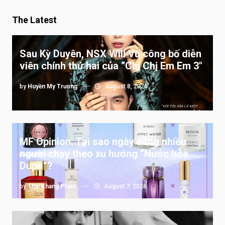
The Latest
Sau Kỳ Duyên, NSX Will Vũ công bố diễn
viên chính thứ hai của “Chị Chị Em Em 3″
by
Huyền My Trương
August 8, 2026
MF Opinion: Tại sao ngày càng nhiều
người chạy theo xu hướng “Nước hoa
Dupe”?
by
Thai Khang Pham
August 7, 2026