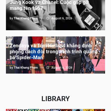
Jung Kook và Chanel: Cuộc gặp gỡ
mang tên 1957
by
Thai Khang Pham
August 6, 2026
Zendaya và Tom Holland khẳng định
phong cách đôi trong hành trình quảng
bá Spider-Man
by
Thai Khang Pham
August 6, 2026
LIBRARY