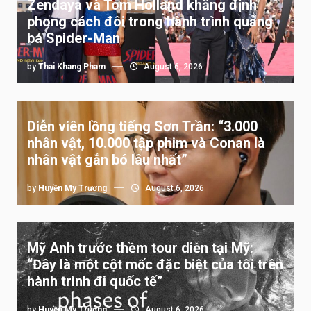
Zendaya và Tom Holland khẳng định
phong cách đôi trong hành trình quảng
bá Spider-Man
by
Thai Khang Pham
August 6, 2026
Diễn viên lồng tiếng Sơn Trần: “3.000
nhân vật, 10.000 tập phim và Conan là
nhân vật gắn bó lâu nhất”
by
Huyền My Trương
August 6, 2026
Mỹ Anh trước thềm tour diễn tại Mỹ:
“Đây là một cột mốc đặc biệt của tôi trên
hành trình đi quốc tế”
by
Huyền My Trương
August 6, 2026