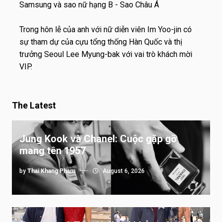
Trong hôn lễ của anh với nữ diễn viên Im Yoo-jin có
sự tham dự của cựu tổng thống Hàn Quốc và thị
trưởng Seoul Lee Myung-bak với vai trò khách mời
VIP.
The Latest
Jung Kook và Chanel: Cuộc gặp gỡ
mang tên 1957
by
Thai Khang Pham
August 6, 2026