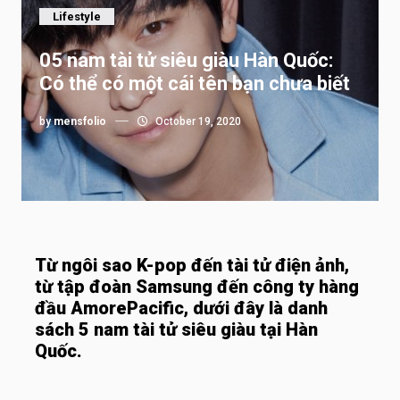
Lifestyle
05 nam tài tử siêu giàu Hàn Quốc:
Có thể có một cái tên bạn chưa biết
by
mensfolio
October 19, 2020
Từ ngôi sao K-pop đến tài tử điện ảnh,
từ tập đoàn Samsung đến công ty hàng
đầu AmorePacific, dưới đây là danh
sách 5 nam tài tử siêu giàu tại Hàn
Quốc.