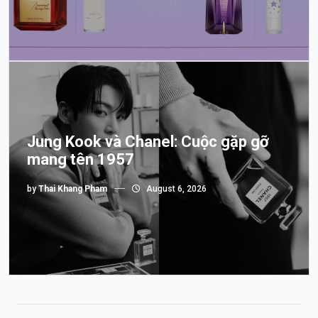
Jung Kook và Chanel: Cuộc gặp gỡ
mang tên 1957
by
Thai Khang Pham
August 6, 2026