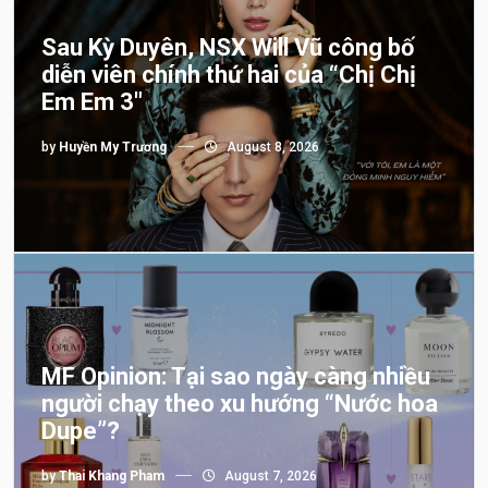
Sau Kỳ Duyên, NSX Will Vũ công bố
diễn viên chính thứ hai của “Chị Chị
Em Em 3″
by
Huyền My Trương
August 8, 2026
MF Opinion: Tại sao ngày càng nhiều
người chạy theo xu hướng “Nước hoa
Dupe”?
by
Thai Khang Pham
August 7, 2026