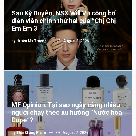
Sau Kỳ Duyên, NSX Will Vũ công bố
diễn viên chính thứ hai của “Chị Chị
Em Em 3″
by
Huyền My Trương
August 8, 2026
MF Opinion: Tại sao ngày càng nhiều
người chạy theo xu hướng “Nước hoa
Dupe”?
by
Thai Khang Pham
August 7, 2026