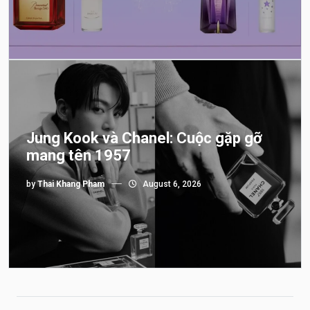
Jung Kook và Chanel: Cuộc gặp gỡ
mang tên 1957
by
Thai Khang Pham
August 6, 2026