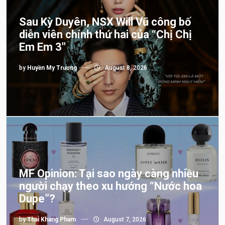
Sau Kỳ Duyên, NSX Will Vũ công bố
diễn viên chính thứ hai của “Chị Chị
Em Em 3″
by
Huyền My Trương
August 8, 2026
MF Opinion: Tại sao ngày càng nhiều
người chạy theo xu hướng “Nước hoa
Dupe”?
by
Thai Khang Pham
August 7, 2026