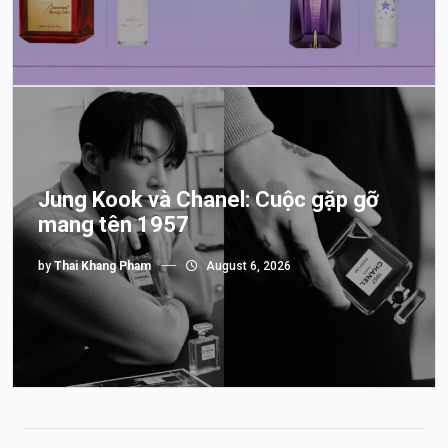
Jung Kook và Chanel: Cuộc gặp gỡ
mang tên 1957
by
Thai Khang Pham
August 6, 2026