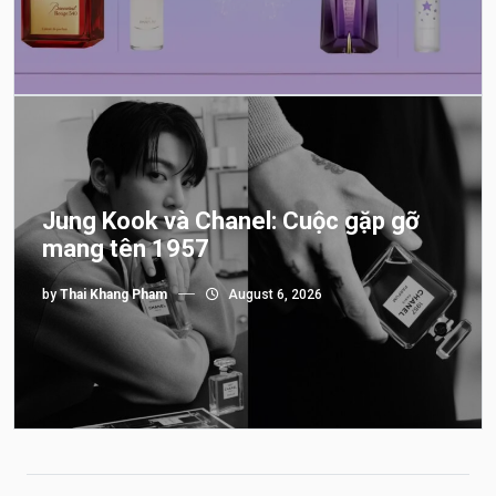
Jung Kook và Chanel: Cuộc gặp gỡ
mang tên 1957
by
Thai Khang Pham
August 6, 2026