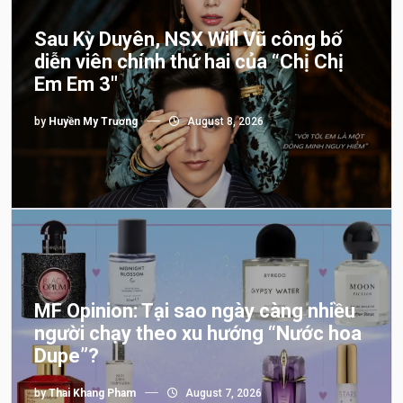
Sau Kỳ Duyên, NSX Will Vũ công bố
diễn viên chính thứ hai của “Chị Chị
Em Em 3″
by
Huyền My Trương
August 8, 2026
MF Opinion: Tại sao ngày càng nhiều
người chạy theo xu hướng “Nước hoa
Dupe”?
by
Thai Khang Pham
August 7, 2026