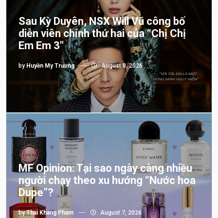
Sau Kỳ Duyên, NSX Will Vũ công bố
diễn viên chính thứ hai của “Chị Chị
Em Em 3″
by
Huyền My Trương
August 8, 2026
MF Opinion: Tại sao ngày càng nhiều
người chạy theo xu hướng “Nước hoa
Dupe”?
by
Thai Khang Pham
August 7, 2026