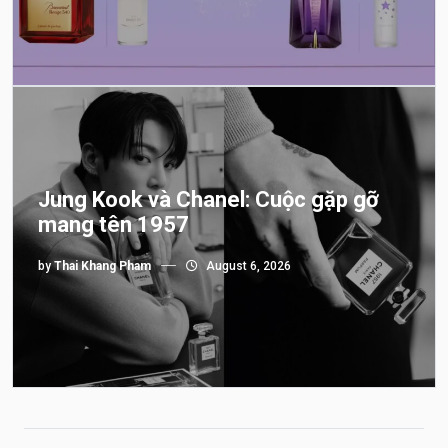
Jung Kook và Chanel: Cuộc gặp gỡ
mang tên 1957
by
Thai Khang Pham
August 6, 2026