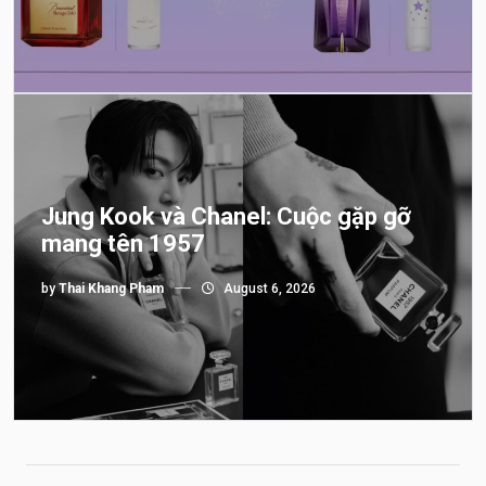
Jung Kook và Chanel: Cuộc gặp gỡ
mang tên 1957
by
Thai Khang Pham
August 6, 2026