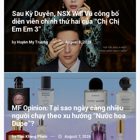
Sau Kỳ Duyên, NSX Will Vũ công bố
diễn viên chính thứ hai của “Chị Chị
Em Em 3″
by
Huyền My Trương
August 8, 2026
MF Opinion: Tại sao ngày càng nhiều
người chạy theo xu hướng “Nước hoa
Dupe”?
by
Thai Khang Pham
August 7, 2026