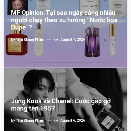
MF Opinion: Tại sao ngày càng nhiều
người chạy theo xu hướng “Nước hoa
Dupe”?
by
Thai Khang Pham
August 7, 2026
Jung Kook và Chanel: Cuộc gặp gỡ
mang tên 1957
by
Thai Khang Pham
August 6, 2026