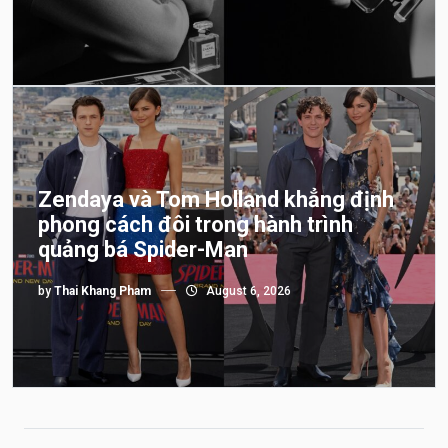
Zendaya và Tom Holland khẳng định
phong cách đôi trong hành trình
quảng bá Spider-Man
by
Thai Khang Pham
August 6, 2026