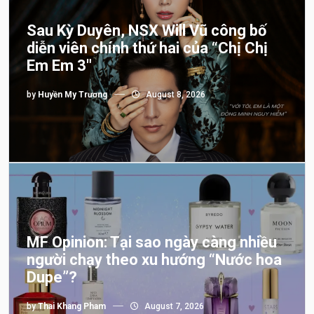
Sau Kỳ Duyên, NSX Will Vũ công bố
diễn viên chính thứ hai của “Chị Chị
Em Em 3″
by
Huyền My Trương
August 8, 2026
MF Opinion: Tại sao ngày càng nhiều
người chạy theo xu hướng “Nước hoa
Dupe”?
by
Thai Khang Pham
August 7, 2026