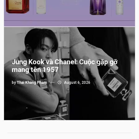
Jung Kook và Chanel: Cuộc gặp gỡ
mang tên 1957
by
Thai Khang Pham
August 6, 2026