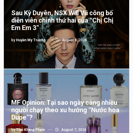
Sau Kỳ Duyên, NSX Will Vũ công bố
diễn viên chính thứ hai của “Chị Chị
Em Em 3″
by
Huyền My Trương
August 8, 2026
MF Opinion: Tại sao ngày càng nhiều
người chạy theo xu hướng “Nước hoa
Dupe”?
by
Thai Khang Pham
August 7, 2026