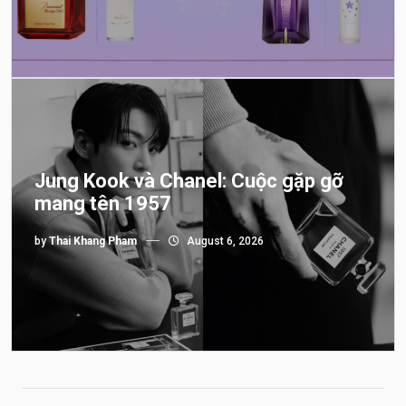
Jung Kook và Chanel: Cuộc gặp gỡ
mang tên 1957
by
Thai Khang Pham
August 6, 2026