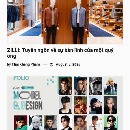
ZILLI: Tuyên ngôn về sự bản lĩnh của một quý
ông
by
Thai Khang Pham
August 5, 2026