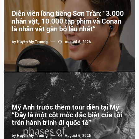
Diễn viên lồng tiếng Sơn Trần: “3.000
nhân vật, 10.000 tập phim và Conan
là nhân vật gắn bó lâu nhất”
by
Huyền My Trương
August 6, 2026
Mỹ Anh trước thềm tour diễn tại Mỹ:
“Đây là một cột mốc đặc biệt của tôi
trên hành trình đi quốc tế”
by
Huyền My Trương
August 6, 2026