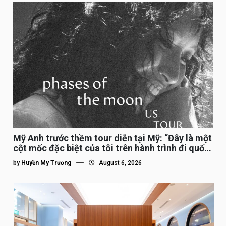
Mỹ Anh trước thềm tour diễn tại Mỹ: “Đây là một
cột mốc đặc biệt của tôi trên hành trình đi quốc
tế”
by
Huyền My Trương
August 6, 2026