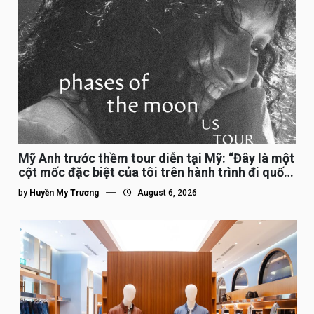
Mỹ Anh trước thềm tour diễn tại Mỹ: “Đây là một
cột mốc đặc biệt của tôi trên hành trình đi quốc
tế”
by
Huyền My Trương
August 6, 2026