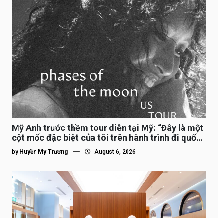
Mỹ Anh trước thềm tour diễn tại Mỹ: “Đây là một
cột mốc đặc biệt của tôi trên hành trình đi quốc
tế”
by
Huyền My Trương
August 6, 2026