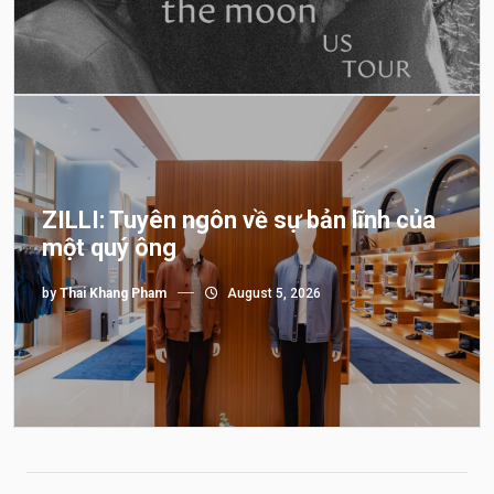
ZILLI: Tuyên ngôn về sự bản lĩnh của
một quý ông
by
Thai Khang Pham
August 5, 2026