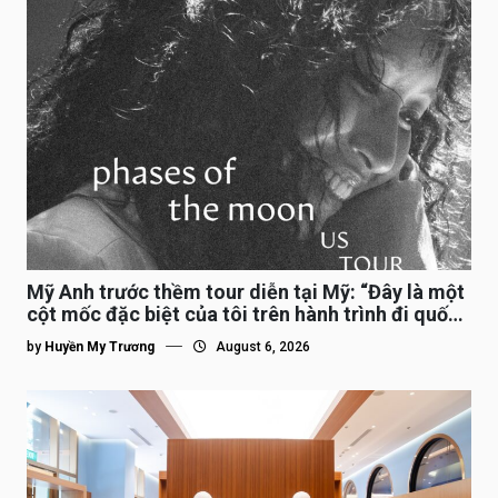
Mỹ Anh trước thềm tour diễn tại Mỹ: “Đây là một
cột mốc đặc biệt của tôi trên hành trình đi quốc
tế”
by
Huyền My Trương
August 6, 2026