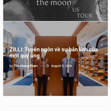
ZILLI: Tuyên ngôn về sự bản lĩnh của
một quý ông
by
Thai Khang Pham
August 5, 2026