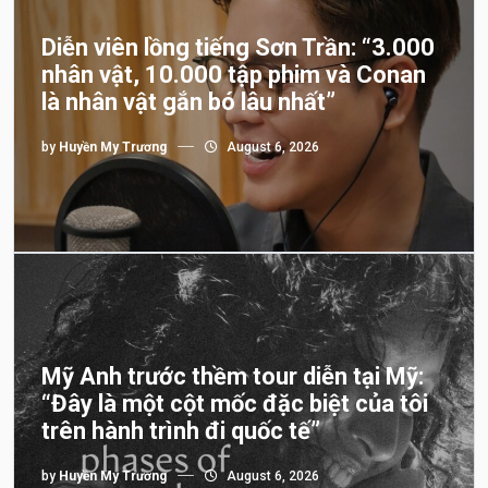
Diễn viên lồng tiếng Sơn Trần: “3.000
nhân vật, 10.000 tập phim và Conan
là nhân vật gắn bó lâu nhất”
by
Huyền My Trương
August 6, 2026
Mỹ Anh trước thềm tour diễn tại Mỹ:
“Đây là một cột mốc đặc biệt của tôi
trên hành trình đi quốc tế”
by
Huyền My Trương
August 6, 2026