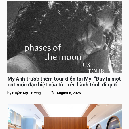
Mỹ Anh trước thềm tour diễn tại Mỹ: “Đây là một
cột mốc đặc biệt của tôi trên hành trình đi quốc
tế”
by
Huyền My Trương
August 6, 2026