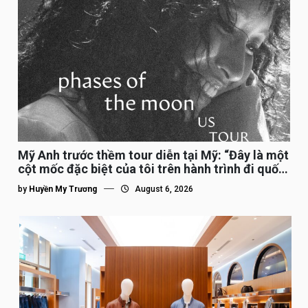
Mỹ Anh trước thềm tour diễn tại Mỹ: “Đây là một
cột mốc đặc biệt của tôi trên hành trình đi quốc
tế”
by
Huyền My Trương
August 6, 2026