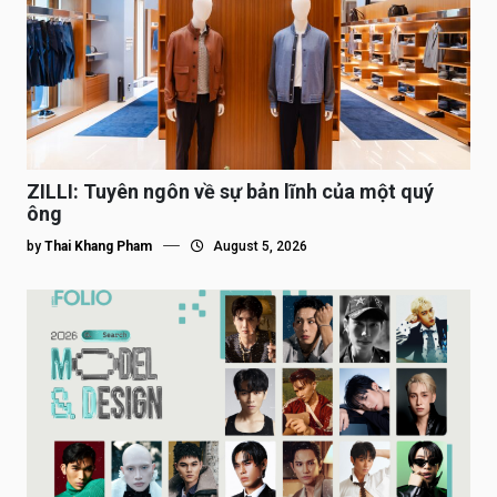
ZILLI: Tuyên ngôn về sự bản lĩnh của một quý
ông
by
Thai Khang Pham
August 5, 2026