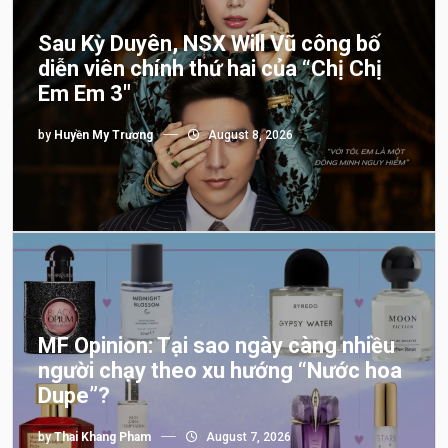
Sau Kỳ Duyên, NSX Will Vũ công bố
diễn viên chính thứ hai của “Chị Chị
Em Em 3″
by
Huyền My Trương
August 8, 2026
MF Opinion: Tại sao ngày càng nhiều
người chạy theo xu hướng “Nước hoa
Dupe”?
by
Thai Khang Pham
August 7, 2026