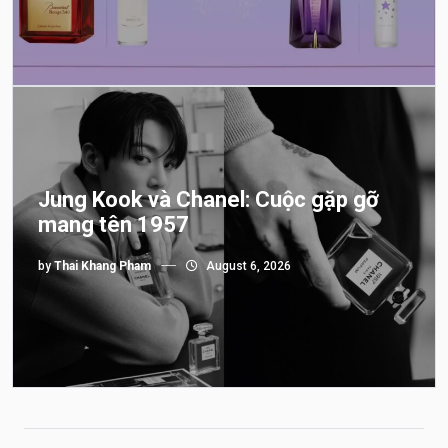
Jung Kook và Chanel: Cuộc gặp gỡ
mang tên 1957
by
Thai Khang Pham
August 6, 2026